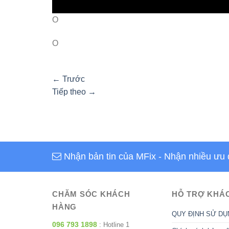
O
O
←
Trước
Tiếp theo
→
Nhận bản tin của MFix
- Nhận nhiều ưu 
CHĂM SÓC KHÁCH
HỖ TRỢ KHÁ
HÀNG
QUY ĐỊNH SỬ DỤ
096 793 1898
: Hotline 1