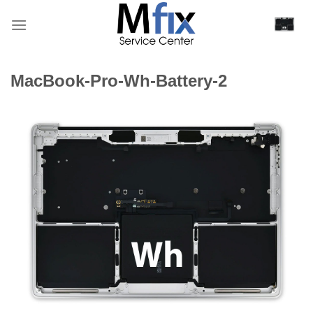
Bỏ
qua
nội
dung
MacBook-Pro-Wh-Battery-2