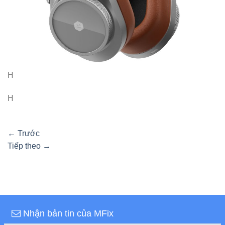
H
H
←
Trước
Tiếp theo
→
Nhận bản tin của MFix