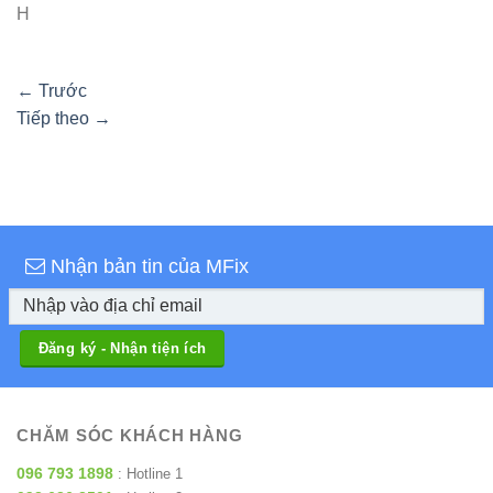
H
←
Trước
Tiếp theo
→
Nhận bản tin của MFix
CHĂM SÓC KHÁCH HÀNG
096 793 1898
: Hotline 1