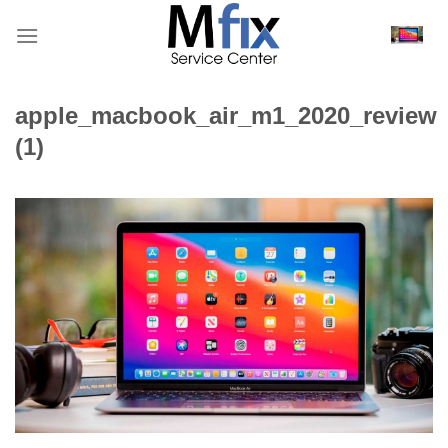
Bỏ
qua
nội
dung
apple_macbook_air_m1_2020_review
(1)