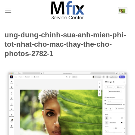
Bỏ
qua
nội
dung
ung-dung-chinh-sua-anh-mien-phi-
tot-nhat-cho-mac-thay-the-cho-
photos-2782-1