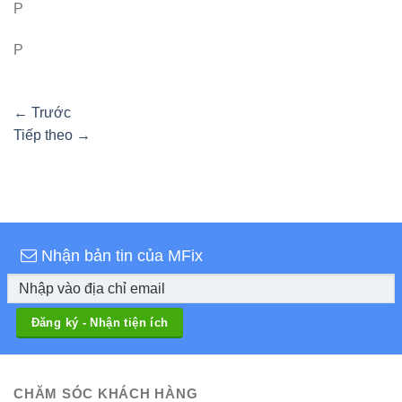
P
P
←
Trước
Tiếp theo
→
Nhận bản tin của MFix
CHĂM SÓC KHÁCH HÀNG