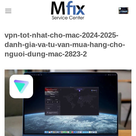
Bỏ
qua
nội
dung
vpn-tot-nhat-cho-mac-2024-2025-
danh-gia-va-tu-van-mua-hang-cho-
nguoi-dung-mac-2823-2