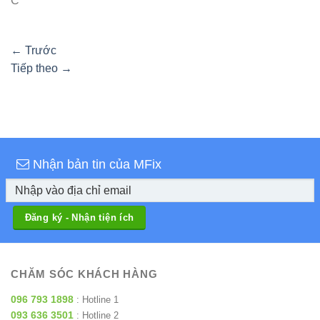
C
←
Trước
Tiếp theo
→
Nhận bản tin của MFix
CHĂM SÓC KHÁCH HÀNG
096 793 1898
: Hotline 1
093 636 3501
: Hotline 2