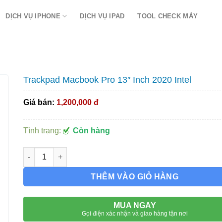
DỊCH VỤ IPHONE
DỊCH VỤ IPAD
TOOL CHECK MÁY
Trackpad Macbook Pro 13″ Inch 2020 Intel
Giá bán:
1,200,000 đ
Tình trạng:
Còn hàng
Trackpad Macbook Pro 13" Inch 2020 Intel số lượng
THÊM VÀO GIỎ HÀNG
MUA NGAY
Gọi điện xác nhận và giao hàng tận nơi