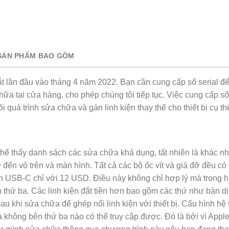
SẢN PHẨM BAO GỒM
 lần đầu vào tháng 4 năm 2022. Bạn cần cung cấp số serial đ
ữa tại cửa hàng, cho phép chúng tôi tiếp tục. Việc cung cấp s
 quá trình sửa chữa và gán linh kiện thay thế cho thiết bị cụ th
có thể thấy danh sách các sửa chữa khả dụng, tất nhiên là khác 
ến vỏ trên và màn hình. Tất cả các bộ ốc vít và giá đỡ đều có 
USB-C chỉ với 12 USD. Điều này không chỉ hợp lý mà trong hầ
n thứ ba. Các linh kiện đắt tiền hơn bao gồm các thứ như bàn d
u khi sửa chữa để ghép nối linh kiện với thiết bị. Cấu hình hệ
à không bên thứ ba nào có thể truy cập được. Đó là bởi vì Appl