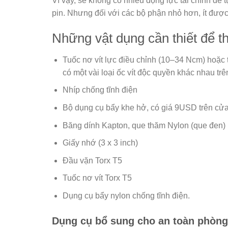
Vì vậy, sẽ không có nhiều động lực tài chính để
pin. Nhưng đối với các bộ phận nhỏ hơn, ít được
Những vật dụng cần thiết để t
Tuốc nơ vít lực điều chỉnh (10–34 Ncm) hoặc 
có một vài loại ốc vít độc quyền khác nhau trê
Nhíp chống tĩnh điện
Bộ dụng cụ bẩy khe hở, có giá 9USD trên cửa 
Băng dính Kapton, que thăm Nylon (que đen)
Giấy nhớ (3 x 3 inch)
Đầu vặn Torx T5
Tuốc nơ vít Torx T5
Dụng cụ bẩy nylon chống tĩnh điện.
Dụng cụ bổ sung cho an toàn phòng