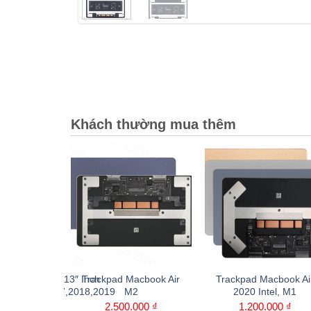
Khách thường mua thêm
book Pro 13″ Inch
Trackpad Macbook Air
Trackpad Macbook Air
,2016,2017,2018,2019
M2
2020 Intel, M1
₫
2.500.000
₫
1.200.000
₫