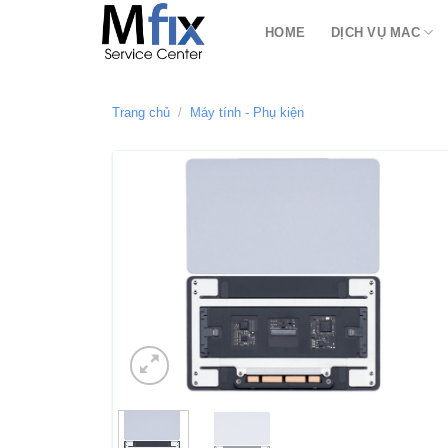
Bỏ
HOME
DỊCH VỤ MAC
qua
nội
dung
Trang chủ
/
Máy tính - Phụ kiện