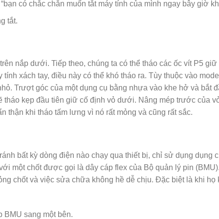
o “bạn có chắc chắn muốn tắt máy tính của mình ngay bây giờ k
 tắt.
rên nắp dưới. Tiếp theo, chúng ta có thể tháo các ốc vít P5 giữ t
ính xách tay, điều này có thể khó tháo ra. Tùy thuộc vào model
e nhỏ. Trượt góc của một dụng cụ bằng nhựa vào khe hở và bắt
 tháo kẹp đầu tiên giữ cố định vỏ dưới. Nâng mép trước của vỏ
n thận khi tháo tấm lưng vì nó rất mỏng và cũng rất sắc.
 tránh bất kỳ dòng điện nào chạy qua thiết bị, chỉ sử dụng dụng 
ới một chốt được gọi là dây cáp flex của Bộ quản lý pin (BMU).
ng chốt và việc sửa chữa không hề dễ chịu. Đặc biệt là khi họ
p BMU sang một bên.