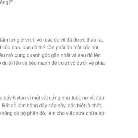
hông?”
ấm lưng ở vị trí, với các ốc vít đã được tháo ra,
 của bạn, bạn có thể cần phải ấn một cốc hút
 đầu mở xung quanh góc gần nhất và sau đó lên
 dưới lên và kéo mạnh để trượt vỏ dưới về phía
cụ bẩy Nylon vì một vật cứng như tuốc nơ vít đầu
 Rất dễ làm hỏng dây cáp này, đặc biệt là chốt.
 không có bộ phận đó, làm cho việc sửa chữa trở