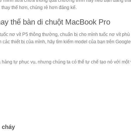
 tự mình sửa chữa thông qua chương trình này nếu bạn đang th
 thay thế hơn, chúng rẻ hơn đáng kể.
hay thế bàn di chuột MacBook Pro
tuốc nơ vít P5 thông thường, chuẩn bị cho mình tuốc nơ vít p
n các thiết bị của mình, hãy tìm kiếm model của bạn trên Google v
hàng tự phục vụ, nhưng chúng ta có thể tự chế tạo nó với một 
 cháy