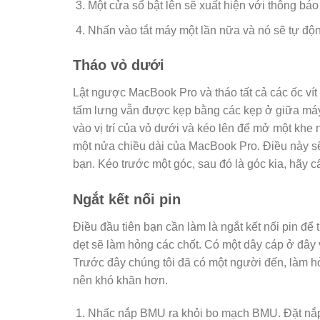
Một cửa sổ bật lên sẽ xuất hiện với thông bá
Nhấn vào tắt máy một lần nữa và nó sẽ tự động
Tháo vỏ dưới
Lật ngược MacBook Pro và tháo tất cả các ốc vít t
tấm lưng vẫn được kẹp bằng các kẹp ở giữa máy t
vào vị trí của vỏ dưới và kéo lên để mở một kh
một nửa chiều dài của MacBook Pro. Điều này sẽ
bạn. Kéo trước một góc, sau đó là góc kia, hãy cẩ
Ngắt kết nối pin
Điều đầu tiên bạn cần làm là ngắt kết nối pin để
dẹt sẽ làm hỏng các chốt. Có một dây cáp ở đây v
Trước đây chúng tôi đã có một người đến, làm hỏ
nên khó khăn hơn.
Nhấc nắp BMU ra khỏi bo mạch BMU. Đặt nắ