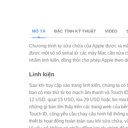
MÔ TẢ
ĐẶC TÍNH KỸ THUẬT
VIDEO
Chương trình tự sửa chữa của Apple được ra mắt
được một số số serial từ các máy Mac cần sửa ch
nhầm linh kiện, đồng thời cho phép Apple theo dõi
Linh kiện
Sau khi truy cập vào trang linh kiện, chúng ta 
bạn có mọi thứ từ bo mạch âm thanh và Touch ID đ
12 USD, quạt 15 USD, loa 29 USD hoặc bo mạch 
những gì bạn tìm thấy trên các trang web của bê
Touch ID, cũng yêu cầu chạy cấu hình hệ thống sa
thiết bị hoạt động hoàn toàn sau khi sửa chữa, v