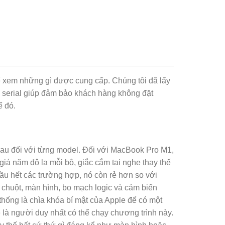
1.200.0
ể xem những gì được cung cấp. Chúng tôi đã lấy
ố serial giúp đảm bảo khách hàng không đặt
ể đó.
nhau đối với từng model. Đối với MacBook Pro M1,
giá năm đô la mỗi bộ, giắc cắm tai nghe thay thế
u hết các trường hợp, nó còn rẻ hơn so với
i chuột, màn hình, bo mạch logic và cảm biến
 thống là chìa khóa bí mật của Apple để có một
e là người duy nhất có thể chạy chương trình này.