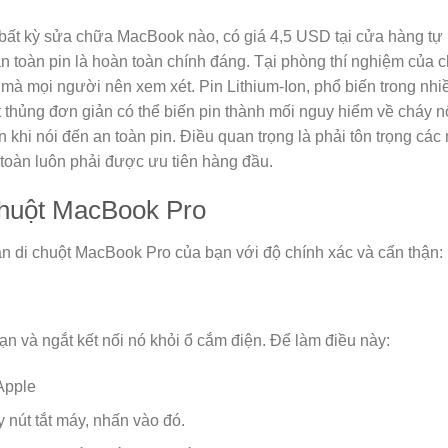
ất kỳ sửa chữa MacBook nào, có giá 4,5 USD tại cửa hàng tự ph
an toàn pin là hoàn toàn chính đáng. Tại phòng thí nghiệm của c
ễn mà mọi người nên xem xét. Pin Lithium-Ion, phổ biến trong nhiề
 thủng đơn giản có thể biến pin thành mối nguy hiểm về cháy nổ
n khi nói đến an toàn pin. Điều quan trọng là phải tôn trọng c
 toàn luôn phải được ưu tiên hàng đầu.
chuột MacBook Pro
bàn di chuột MacBook Pro của bạn với độ chính xác và cẩn thận:
 và ngắt kết nối nó khỏi ổ cắm điện. Để làm điều này:
Apple
 nút tắt máy, nhấn vào đó.