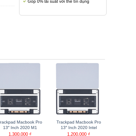
Góp 0% lãi suất với thẻ tín dụng
kpad Macbook Pro
Trackpad Macbook Pro
Trackpad Mac
″ Inch 2020 M1
13″ Inch 2020 Intel
15″ Inch 2016
2018, 2
1.300.000
₫
1.200.000
₫