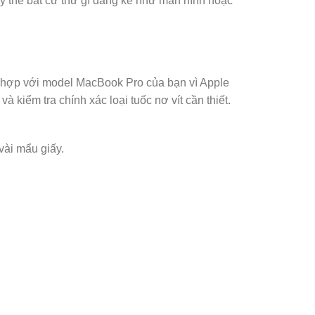
ay thế bất cứ thứ gì đáng kể như màn hình hoặc
hù hợp với model MacBook Pro của bạn vì Apple
à kiểm tra chính xác loại tuốc nơ vít cần thiết.
vài mẩu giấy.