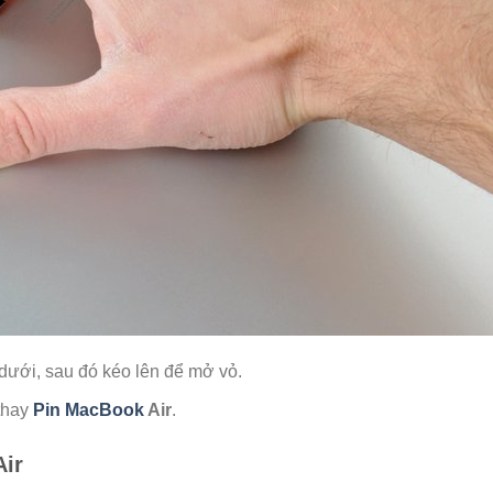
dưới, sau đó kéo lên để mở vỏ.
 thay
Pin MacBook
Air
.
Air