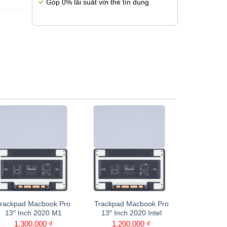
Góp 0% lãi suất với thẻ tín dụng
rackpad Macbook Pro
Trackpad Macbook Pro
Trackpad 
13″ Inch 2020 M1
13″ Inch 2020 Intel
15″ Inch 
2018
1.300.000
₫
1.200.000
₫