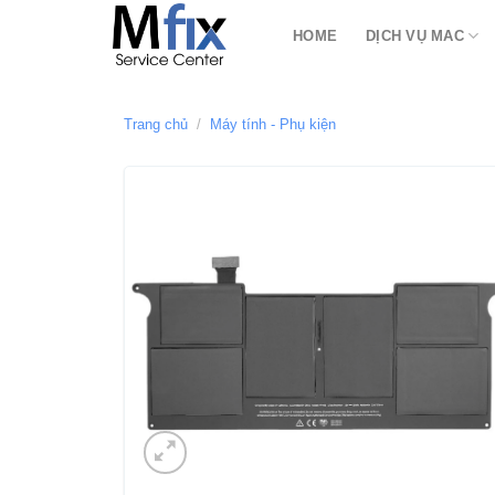
Bỏ
HOME
DỊCH VỤ MAC
qua
nội
dung
Trang chủ
/
Máy tính - Phụ kiện