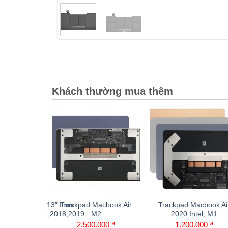
Khách thường mua thêm
 Macbook Pro 13″ Inch
Trackpad Macbook Air
Trackpad Macbook Ai
015,2016,2017,2018,2019
M2
2020 Intel, M1
.000
₫
2.500.000
₫
1.200.000
₫