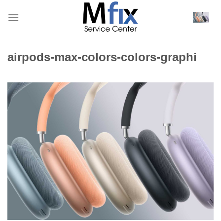
Bỏ
qua
nội
dung
airpods-max-colors-colors-graphi