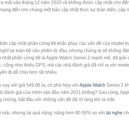
 ra mắt vào tháng 12 năm 2020 và không được cập nhật cho đến 
à mang đến cho chúng một bản cập nhật thực sự toàn diện, cập 
bản cập nhật phần cứng tốt khắc phục các vấn đề của model tr
ghĩ lại toàn bộ sản phẩm từ đầu, nhưng chúng ta sẽ không đặ
p nhật phần cứng tốt là Apple Watch Series 2 mạnh mẽ, đã giải q
 cũng như thiếu GPS, mà các nhà đánh giá đã chỉ ra với model
ến đi dễ chịu hơn rất nhiều.
nay với giá 549 đô la, có phù hợp với
Apple Watch
Series 2 k
ài đánh giá của mình vào đầu năm 2021 không? Sau cùng, Appl
 chứng, bắt đầu với những vấn đề đã rõ ràng khi ra mắt.
i mái, nhưng lại quá nặng: nặng hơn 40-50% so với
tai nghe
chố