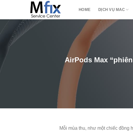
Bỏ
HOME
DỊCH VỤ MAC
qua
nội
dung
AirPods Max “phiên
Mỗi mùa thu, như một chiếc đồng h