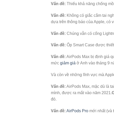
Vấn đề:
Thiếu khả năng chống mồ
Vấn đề:
Không có giắc cắm tai ng
dựa trên thông báo của Apple, có 
Vấn đề:
Chúng vẫn có cổng Lightn
Vấn đề:
Ốp Smart Case được thiết 
Vấn đề:
AirPods Max bị định giá q
mức
giảm giá
ở Anh vào tháng 9 n
Và còn về những lĩnh vực mà Apple 
Vấn đề:
AirPods Max, mặc dù là ta
mình, được ra mắt vào năm 2021.
G
đó.
Vấn đề:
AirPods Pro
mới nhất (và t