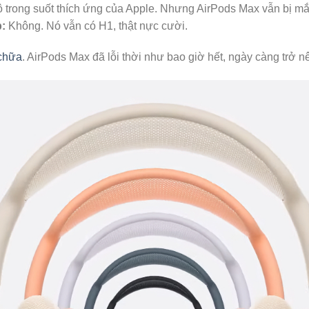
độ trong suốt thích ứng của Apple. Nhưng AirPods Max vẫn bị m
:
Không. Nó vẫn có H1, thật nực cười.
chữa
. AirPods Max đã lỗi thời như bao giờ hết, ngày càng trở nê