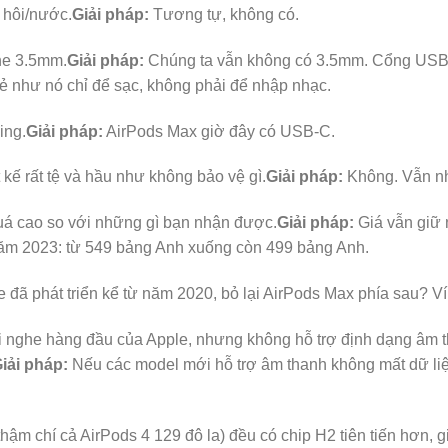
 hôi/nước.
Giải pháp:
Tương tự, không có.
he 3.5mm.
Giải pháp:
Chúng ta vẫn không có 3.5mm. Cổng USB-
vẻ như nó chỉ để sạc, không phải để nhập nhạc.
ing.
Giải pháp:
AirPods Max giờ đây có USB-C.
kế rất tệ và hầu như không bảo vệ gì.
Giải pháp:
Không. Vẫn nh
uá cao so với những gì bạn nhận được.
Giải pháp:
Giá vẫn giữ 
ăm 2023: từ 549 bảng Anh xuống còn 499 bảng Anh.
đã phát triển kể từ năm 2020, bỏ lại AirPods Max phía sau? Ví
i nghe hàng đầu của Apple, nhưng không hỗ trợ định dạng âm t
iải pháp:
Nếu các model mới hỗ trợ âm thanh không mất dữ liệ
hậm chí cả AirPods 4 129 đô la) đều có chip H2 tiên tiến hơn, gi