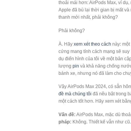
thoải mái hơn: AirPods Max, ví dụ,
Apple đã bù lại thời gian bị mất v
thanh mới nhất, phải không?
Phải không?
À. Hãy
xem xét theo cách
này: một 
cứng mang tính cách mạng sẽ suy n
dụ điển hình của tôi về một bản cậ
lượng
pin
và khả năng chống nước,
bánh xe, nhưng nó đã làm cho chuy
Vậy AirPods Max 2024, có sẵn hôm 
đề mà chúng tôi
đã nêu bật trong b
một cách tốt hơn. Hãy xem xét bằng
Vấn đề:
AirPods Max, mặc dù thoả
pháp:
Không. Thiết kế vẫn như cũ.