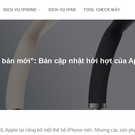
DỊCH VỤ IPHONE
DỊCH VỤ IPAD
TOOL CHECK MÁY
 bản mới”: Bản cập nhật hời hợt của A
ồ, Apple lại công bố một thế hệ iPhone mới. Nhưng các sản p