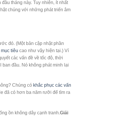
đầu tháng này. Tuy nhiên, ít nhất
nhật chúng với những phát triển âm
ước đó. (Một bản cập nhật phần
t
mục tiêu
cao như vậy hiện tại.) Ví
uyết các vấn đề về tốc độ, thời
 ban đầu. Nó không phát minh lại
hông? Chúng có
khắc phục các vấn
e đã có hơn ba năm rưỡi để tìm ra
ng ồn không dây cạnh tranh.
Giải