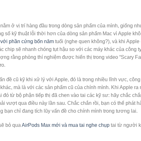
 nằm ở vị trí hàng đầu trong dòng sản phẩm của mình, giống nh
g số kỹ thuật lỗi thời hơn của dòng sản phẩm Mac vì Apple kh
rệ với phần cứng bốn năm
tuổi (nghe quen không?), và khi Apple 
các chip sẽ nhanh chóng tụt hậu so với các máy khác của công ty
ượng rằng phòng thí nghiệm được hiển thị trong video “Scary F
ro.
 đề cũ kỹ khi xử lý với Apple, đó là trong nhiều lĩnh vực, công
 khác, mà là với các sản phẩm cũ của chính mình. Khi Apple ra 
ai đó từ bộ phận tiếp thị đã chen vào tai các kỹ sư: hãy chắc c
phải vượt qua điều này lần sau. Chắc chắn rồi, bạn có thể phát 
bạn chỉ đang tích lũy vấn đề cho chính mình trong tương lai.
 sẽ bỏ qua
AirPods Max mới và mua tai nghe chụp
tai từ người 