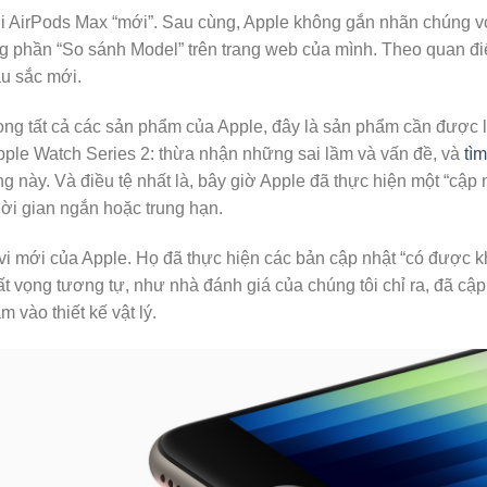
i AirPods Max “mới”. Sau cùng, Apple không gắn nhãn chúng với
g phần “So sánh Model” trên trang web của mình. Theo quan đi
u sắc mới.
ong tất cả các sản phẩm của Apple, đây là sản phẩm cần được 
pple Watch Series 2: thừa nhận những sai lầm và vấn đề, và
tì
 này. Và điều tệ nhất là, bây giờ Apple đã thực hiện một “cập nhậ
hời gian ngắn hoặc trung hạn.
 vi mới của Apple. Họ đã thực hiện các bản cập nhật “có được 
hất vọng tương tự, như nhà đánh giá của chúng tôi chỉ ra, đã cậ
 vào thiết kế vật lý.