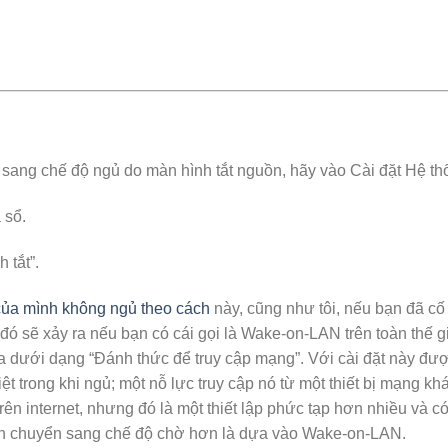
ang chế độ ngủ do màn hình tắt nguồn, hãy vào Cài đặt Hệ th
 sổ.
 tắt”.
ủa mình không ngủ theo cách
này, cũng như tôi, nếu bạn đã cố
ó sẽ xảy ra nếu bạn có cái gọi là Wake-on-LAN trên toàn thế gi
a dưới dạng “Đánh thức để truy cập mạng”. Với cài đặt này đư
ệt trong khi ngủ; một nỗ lực truy cập nó từ một thiết bị mạng kh
ên internet, nhưng đó là một thiết lập phức tạp hơn nhiều và có 
nh chuyển sang chế độ chờ hơn là dựa vào Wake-on-LAN.