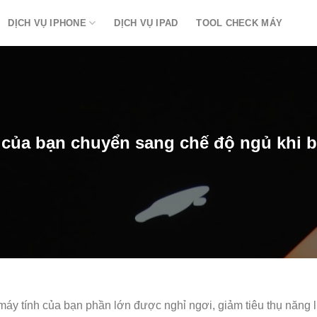
DỊCH VỤ IPHONE
DỊCH VỤ IPAD
TOOL CHECK MÁY
của bạn chuyển sang chế độ ngủ khi
y tính của bạn phần lớn được nghỉ ngơi, giảm tiêu thụ năng 