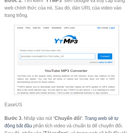
Bước 2.
Tìm kiếm “
YTMP3
” trên Google và truy cập trang
web chính thức của nó. Sau đó, dán URL của video vào
trang trống.
EaseUS
Bước 3.
Nhấp vào nút “
Chuyển đổi
“.
Trang web sẽ tự
động bắt đầu
phân tích video và chuẩn bị để chuyển đổi.