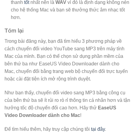
thanh
tốt
nhất nên là
WAV
vì đó là định dạng không nén
cho hệ thống Mac và bạn sẽ thưởng thức âm nhạc tốt
hơn.
Tóm lại
Trong bài đăng này, bạn đã tìm hiểu 3 phương pháp về
cách chuyển đổi video YouTube sang MP3 trên máy tính
Mac của mình. Bạn có thể chọn sử dụng phần mềm của
bên thứ ba như EaseUS Video Downloader dành cho
Mac, chuyển đổi bằng trang web bộ chuyển đổi trực tuyến
hoặc cài đặt tiện ích mở rộng trình duyệt.
Như bạn thấy, chuyển đổi video sang MP3 bằng công cụ
của bên thứ ba sẽ ít rủi ro rò rỉ thông tin cá nhân hơn và tận
hưởng tốc độ chuyển đổi cao hơn. Hãy thử
EaseUS
Video Downloader dành cho Mac
!
Để tìm hiểu thêm, hãy truy cập chúng tôi
tại đây
.