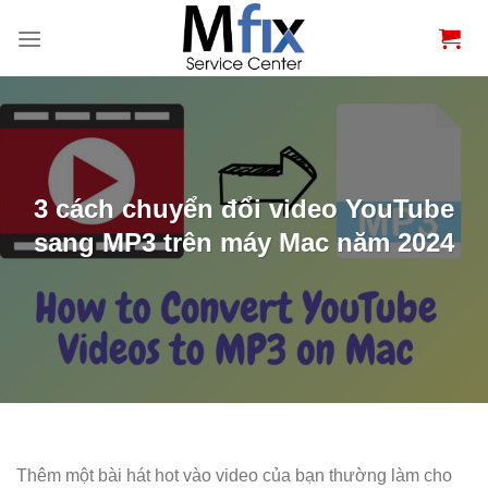
Bỏ
qua
nội
dung
3 cách chuyển đổi video YouTube
sang MP3 trên máy Mac năm 2024
Thêm một bài hát hot vào video của bạn thường làm cho