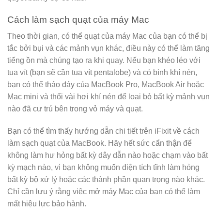
Cách làm sạch quạt của máy Mac
Theo thời gian, có thể quạt của máy Mac của bạn có thể bị
tắc bởi bụi và các mảnh vụn khác, điều này có thể làm tăng
tiếng ồn mà chúng tạo ra khi quay. Nếu bạn khéo léo với
tua vít (bạn sẽ cần tua vít pentalobe) và có bình khí nén,
bạn có thể tháo đáy của MacBook Pro, MacBook Air hoặc
Mac mini và thổi vài hơi khí nén để loại bỏ bất kỳ mảnh vụn
nào đã cư trú bên trong vỏ máy và quạt.
Bạn có thể tìm thấy hướng dẫn chi tiết trên iFixit về cách
làm sạch quạt của MacBook. Hãy hết sức cẩn thận để
không làm hư hỏng bất kỳ dây dẫn nào hoặc chạm vào bất
kỳ mạch nào, vì bạn không muốn điện tích tĩnh làm hỏng
bất kỳ bộ xử lý hoặc các thành phần quan trọng nào khác.
Chỉ cần lưu ý rằng việc mở máy Mac của bạn có thể làm
mất hiệu lực bảo hành.