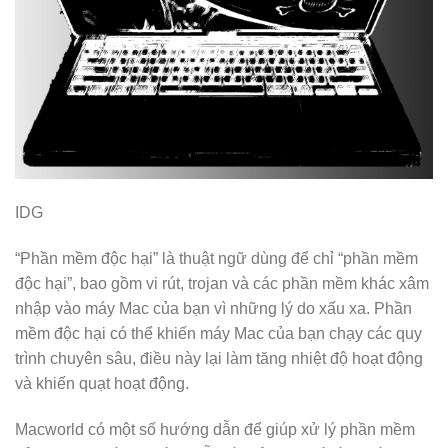
IDG
“Phần mềm độc hại” là thuật ngữ dùng để chỉ “phần mềm
độc hại”, bao gồm vi rút, trojan và các phần mềm khác xâm
nhập vào máy Mac của bạn vì những lý do xấu xa. Phần
mềm độc hại có thể khiến máy Mac của bạn chạy các quy
trình chuyên sâu, điều này lại làm tăng nhiệt độ hoạt động
và khiến quạt hoạt động.
Macworld có một số hướng dẫn để giúp xử lý phần mềm