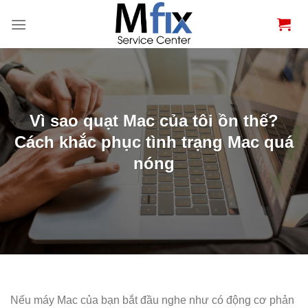
Bỏ
qua
nội
dung
Vì sao quạt Mac của tôi ồn thế?
Cách khắc phục tình trạng Mac quá
nóng
Nếu máy Mac của bạn bắt đầu nghe như có động cơ phản