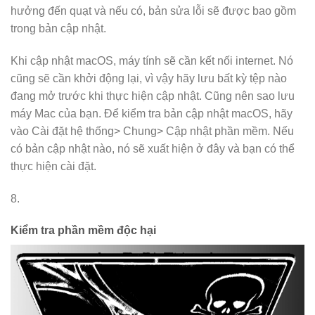
hưởng đến quạt và nếu có, bản sửa lỗi sẽ được bao gồm
trong bản cập nhật.
Khi cập nhật macOS, máy tính sẽ cần kết nối internet. Nó
cũng sẽ cần khởi động lại, vì vậy hãy lưu bất kỳ tệp nào
đang mở trước khi thực hiện cập nhật. Cũng nên sao lưu
máy Mac của bạn. Để kiểm tra bản cập nhật macOS, hãy
vào Cài đặt hệ thống> Chung> Cập nhật phần mềm. Nếu
có bản cập nhật nào, nó sẽ xuất hiện ở đây và bạn có thể
thực hiện cài đặt.
8.
Kiểm tra phần mềm độc hại