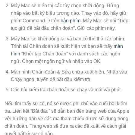
Máy Mac sẽ hiển thị các tùy chọn khởi động. Đừng
nhấp vào bất kỳ biểu tượng nào. Thay vào đó, hãy giữ
phím Command-D trên
bàn phím
. Máy Mac sẽ nói “Tiếp
tục giữ để bắt đầu chẩn đoán”. Giữ các phím này.
Máy Mac sẽ khởi động lại và bạn có thể thả các phím.
Trình tải Chẩn đoán sẽ xuất hiện và bạn sẽ thấy
màn
hình
“Khởi tạo Chẩn đoán” với danh sách các ngôn
ngữ. Chọn một ngôn ngữ và nhấp vào OK.
Màn hình Chẩn đoán & Sửa chữa xuất hiện. Nhấp vào
Chạy ngoại tuyến để bắt đầu kiểm tra.
Các bài kiểm tra chẩn đoán sẽ chạy và mất vài phút.
Nếu tìm thấy sự cố, nó sẽ được ghi chú vào cuối bài kiểm
tra. Liên kết “Bắt đầu” sẽ dẫn bạn đến trang web của Apple
với hướng dẫn về các mã tham chiếu được sử dụng trong
chẩn đoán. Trang web sẽ đưa ra các đề xuất về cách giải
quyết bất kỳ sự cố nào.