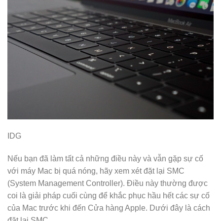
IDG
Nếu bạn đã làm tất cả những điều này và vẫn gặp sự cố
với máy Mac bị quá nóng, hãy xem xét đặt lại SMC
(System Management Controller). Điều này thường được
coi là giải pháp cuối cùng để khắc phục hầu hết các sự cố
của Mac trước khi đến Cửa hàng Apple. Dưới đây là cách
đặt lại SMC.