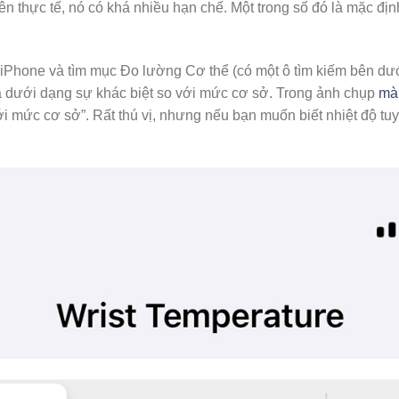
n thực tế, nó có khá nhiều hạn chế. Một trong số đó là mặc địn
Phone và tìm mục Đo lường Cơ thể (có một ô tìm kiếm bên dướ
a dưới dạng sự khác biệt so với mức cơ sở. Trong ảnh chụp
mà
i mức cơ sở”. Rất thú vị, nhưng nếu bạn muốn biết nhiệt độ tuyệ