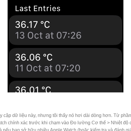
y cập dữ liệu này, nhưng tôi thấy nó hơi dài dòng hơn. Từ phần 
atch chính xác trước khi chạm vào Đo lường Cơ thể > Nhiệt độ 
à nếu bạn sở hữu nhiều Apple Watch (hoặc kiểm tra và đánh giá