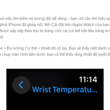
 và việc tìm kiếm nó tương đối dễ dàng – bạn chỉ cần tìm hiểu q
phải iPhone đã ghép nối. Mở Cài đặt trên Apple Watch của bạn
ợc sắp xếp theo thứ tự bảng chữ cái (có thể bắt đầu bằng Acti
nó.
> Đo lường Cơ thể > Nhiệt độ cổ tay. Bạn sẽ thấy một danh sác
h chụp màn hình bên dưới, bạn có thể thấy rằng nhiệt độ tuyệt đ