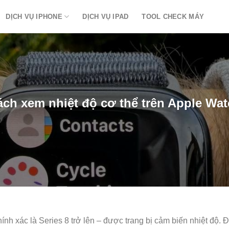
DỊCH VỤ IPHONE
DỊCH VỤ IPAD
TOOL CHECK MÁY
ch xem nhiệt độ cơ thể trên Apple Wa
h xác là Series 8 trở lên – được trang bị cảm biến nhiệt độ. 