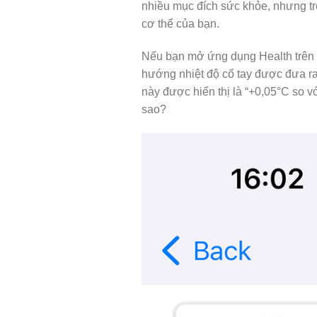
nhiều mục đích sức khỏe, nhưng trê
cơ thể của bạn.
Nếu bạn mở ứng dụng Health trên i
hướng nhiệt độ cổ tay được đưa r
này được hiển thị là “+0,05°C so vớ
sao?