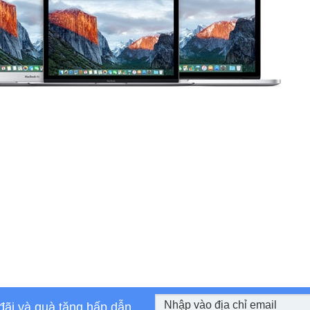
đãi và quà tặng hấp dẫn