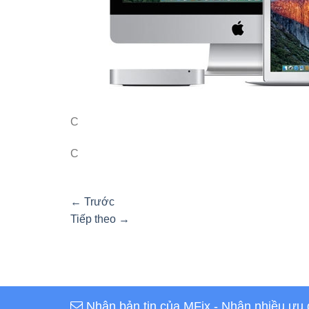
C
C
←
Trước
Tiếp theo
→
Nhận bản tin của MFix
- Nhận nhiều ưu 