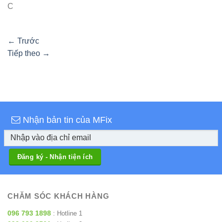
C
←
Trước
Tiếp theo
→
Nhận bản tin của MFix
CHĂM SÓC KHÁCH HÀNG
096 793 1898
: Hotline 1