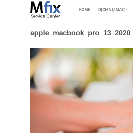
Bỏ
HOME
DỊCH VỤ MAC
qua
nội
dung
apple_macbook_pro_13_2020_