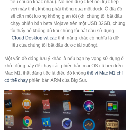
tiêu chuẩn khác nhau). Nó nên được kết nối trực tiếp
với máy tính, không phải thông qua một dock. Ổ đĩa đó
sẽ cần một lượng không gian tốt (khi chúng tôi bắt đầu
chạy phiên bản beta Mojave trên một USB 32GB, chúng
tôi thấy nó không đủ khi chúng tôi bắt đầu sử dụng
iCloud Desktop và các
tính năng khác có nghĩa là dữ
liệu của chúng tôi bắt đầu được tải xuống).
Một vấn đề đáng lưu ý khác là nếu bạn hy vọng sử dụng ổ
khởi động này để chạy các phiên bản macOS cũ hơn trên
Mac M1, thật đáng tiếc là điều đó không
thể vì Mac M1 chỉ
có thể chạy
phiên bản ARM của Big Sur.