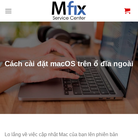
Bỏ
qua
nội
dung
Cách cài đặt macOS trên ổ đĩa ngoài
Lo lắng về việc cập nhật Mac của bạn lên phiên bản