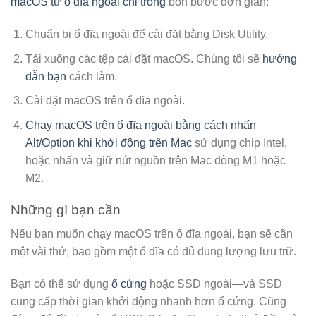
macOS từ ổ đĩa ngoài chỉ trong
bốn bước đơn giản:
Chuẩn bị ổ đĩa ngoài để cài đặt bằng Disk Utility.
Tải xuống các tệp cài đặt macOS. Chúng tôi sẽ
hướng
dẫn bạn
cách làm.
Cài đặt macOS trên ổ đĩa ngoài.
Chạy macOS trên ổ đĩa ngoài bằng cách nhấn
Alt/Option khi khởi động trên Mac
sử dụng chip Intel,
hoặc nhấn và giữ nút nguồn trên Mac dòng M1 hoặc
M2.
Những gì bạn cần
Nếu bạn muốn chạy macOS trên ổ đĩa ngoài, bạn sẽ cần
một vài thứ, bao gồm một ổ đĩa có đủ dung lượng lưu trữ.
Bạn có thể sử dụng
ổ cứng
hoặc SSD ngoài—và SSD
cung cấp thời gian khởi động nhanh hơn ổ cứng. Cũng