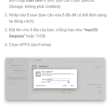
ảnh chụp
màn hình
ở trên, bạn cần chọn Specific
Storage, không phải Untitled).
Nhấp vào Erase (bạn cần xóa ổ đĩa để có thể định dạng
lại đúng cách).
Đặt tên cho ổ đĩa của bạn, chẳng hạn như
“macOS
Sequoia”
hoặc “USB.
Chọn APFS làm Format.