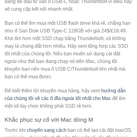
đáng để đầu tư vào ổ USB-C hoặc Thunderbolt vì điều này
sẽ cung cấp kết nối nhanh nhất.
Bạn có thể tìm mua một USB flash drive khá rẻ, chẳng hạn
như ổ San Disk USB Type-C 128GB với giá 24$/£16.49.
Khó tìm hơn một SSD chạy bằng Thunderbolt, và không
may là chúng đắt hơn nhiều. Hãy xem tổng hợp các SSD
tốt nhất của chúng tôi. Nếu bạn muốn sử dụng cài đặt
ngoài như thể bạn đang chạy nó trên Mac, chúng tôi
khuyên bạn nên mua ổ USB C/Thunderbolt lớn nhất mà
bạn có thể mua được.
Để biết thêm lời khuyên mua hàng, hãy xem
hướng dẫn
của chúng tôi về các ổ đĩa ngoài tốt nhất cho Mac
để tìm
một số tùy chọn không phải SSD rẻ hơn.
Khắc phục sự cố với Mac dòng M
Trước khi
chuyển sang cách
bạn có thể tạo cài đặt macOS