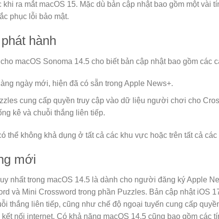
ớc khi ra mắt macOS 15. Mặc dù bản cập nhật bao gồm một vài t
ắc phục lỗi bảo mật.
 phát hành
cho macOS Sonoma 14.5 cho biết bản cập nhật bao gồm các cải 
 hàng ngày mới, hiện đã có sẵn trong Apple News+.
zles cung cấp quyền truy cập vào dữ liệu người chơi cho Cro
ống kê và chuỗi thắng liên tiếp.
có thể không khả dụng ở tất cả các khu vực hoặc trên tất cả cá
ng mới
uy nhất trong macOS 14.5 là dành cho người đăng ký Apple News
word và Mini Crossword trong phần Puzzles. Bản cập nhật iOS 
huỗi thắng liên tiếp, cũng như chế độ ngoại tuyến cung cấp quyề
kết nối internet. Có khả năng macOS 14.5 cũng bao gồm các tí