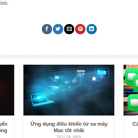
ình.
.
yển
Ứng dụng điều khiển từ xa máy
C
ông
Mac tốt nhất
Th12 29, 2025