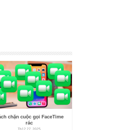
ách chặn cuộc gọi FaceTime
rác
Th12 27, 2025