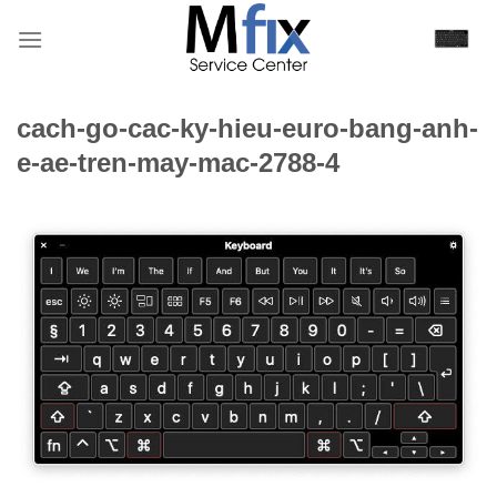
Bỏ
qua
nội
dung
cach-go-cac-ky-hieu-euro-bang-anh-
e-ae-tren-may-mac-2788-4