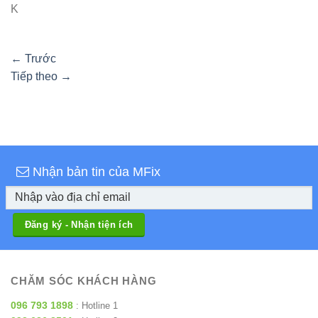
K
←
Trước
Tiếp theo
→
Nhận bản tin của MFix
CHĂM SÓC KHÁCH HÀNG
096 793 1898
: Hotline 1