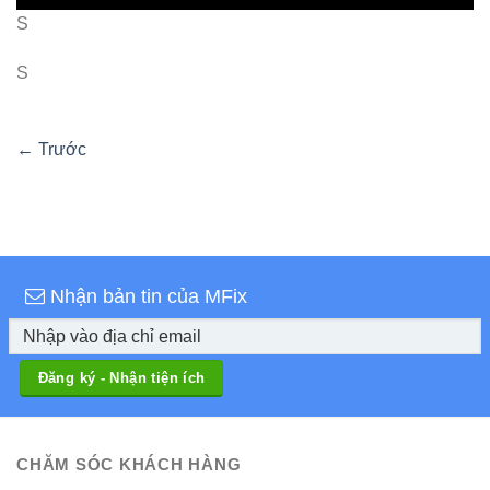
S
S
←
Trước
Nhận bản tin của MFix
CHĂM SÓC KHÁCH HÀNG