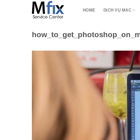
Bỏ
HOME
DỊCH VỤ MAC
qua
nội
dung
how_to_get_photoshop_on_