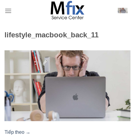
Bỏ
qua
nội
dung
lifestyle_macbook_back_11
Tiếp theo
→