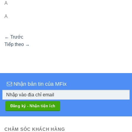
A
A
←
Trước
Tiếp theo
→
Nhận bản tin của MFix
CHĂM SÓC KHÁCH HÀNG