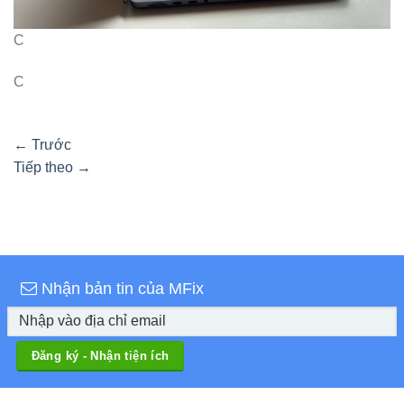
C
C
←
Trước
Tiếp theo
→
Nhận bản tin của MFix