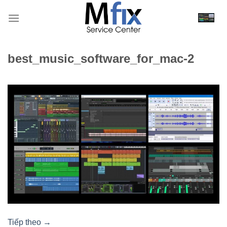
Bỏ
qua
nội
dung
best_music_software_for_mac-2
Tiếp theo
→