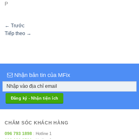
P
←
Trước
Tiếp theo
→
Nhận bản tin của MFix
CHĂM SÓC KHÁCH HÀNG
096 793 1898
: Hotline 1