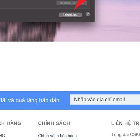
đãi và quà tặng hấp dẫn
CH HÀNG
CHÍNH SÁCH
LIÊN HỆ TR
Tổng đài CSK
NG
Chính sách bảo hành