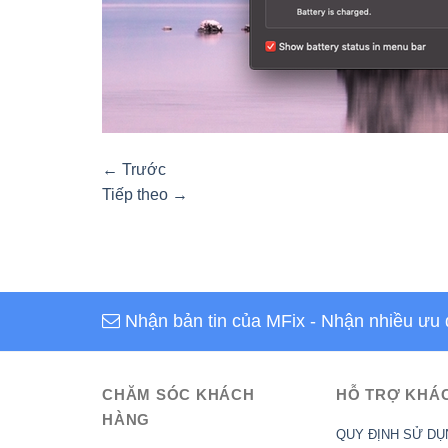
←
Trước
Tiếp theo
→
Nhận bản tin của MFix
- Nhận nhiều ưu 
CHĂM SÓC KHÁCH
HỖ TRỢ KHÁ
HÀNG
QUY ĐỊNH SỬ DỤ