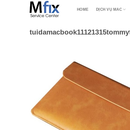
Bỏ
HOME
DỊCH VỤ MAC
qua
nội
dung
tuidamacbook11121315tommy