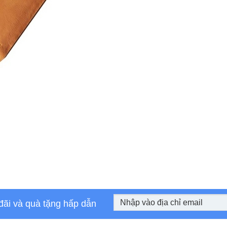
đãi và quà tặng hấp dẫn