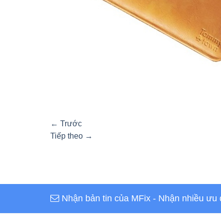
←
Trước
Tiếp theo
→
Nhận bản tin của MFix
- Nhận nhiều ưu 