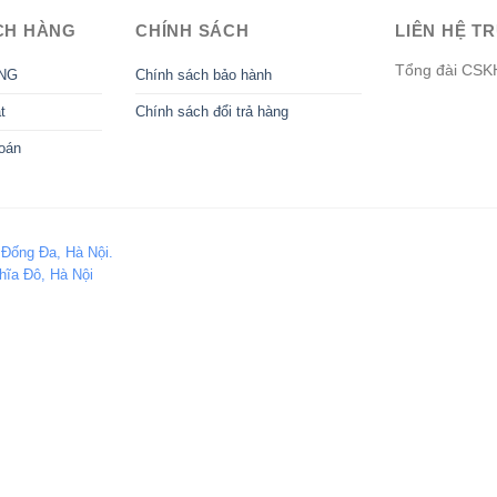
CH HÀNG
CHÍNH SÁCH
LIÊN HỆ TR
Tổng đài CSK
NG
Chính sách bảo hành
t
Chính sách đổi trả hàng
oán
 Đống Đa, Hà Nội.
hĩa Đô, Hà Nội