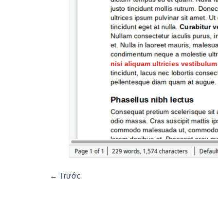
←
Trước