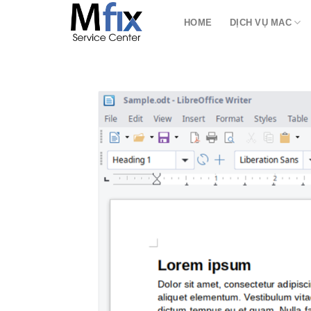
Bỏ
HOME
DỊCH VỤ MAC
qua
nội
dung