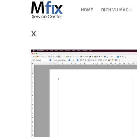
Bỏ
HOME
DỊCH VỤ MAC
qua
nội
dung
X