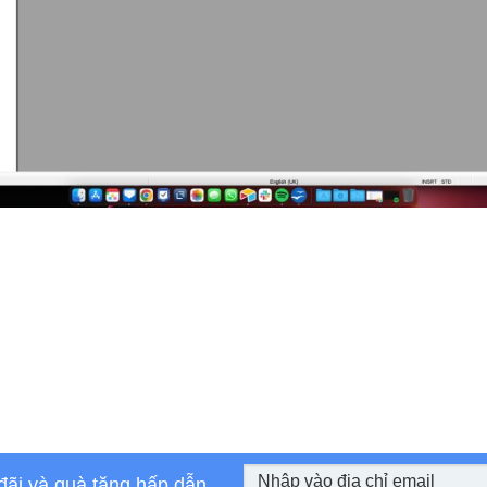
đãi và quà tặng hấp dẫn