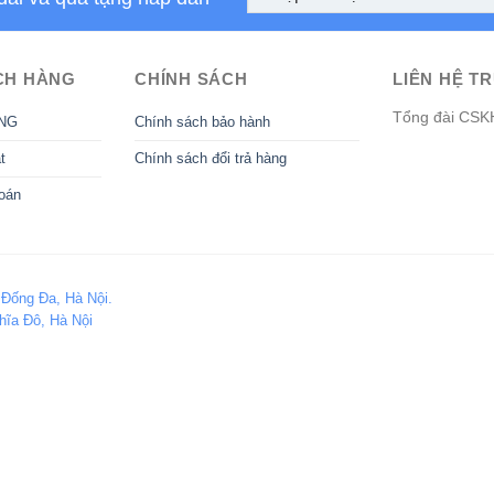
CH HÀNG
CHÍNH SÁCH
LIÊN HỆ TR
Tổng đài CSK
NG
Chính sách bảo hành
t
Chính sách đổi trả hàng
oán
 Đống Đa, Hà Nội.
hĩa Đô, Hà Nội