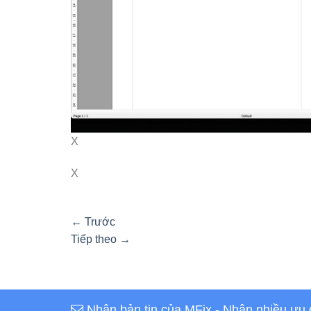
X
X
←
Trước
Tiếp theo
→
Nhận bản tin của MFix
- Nhận nhiều ưu 