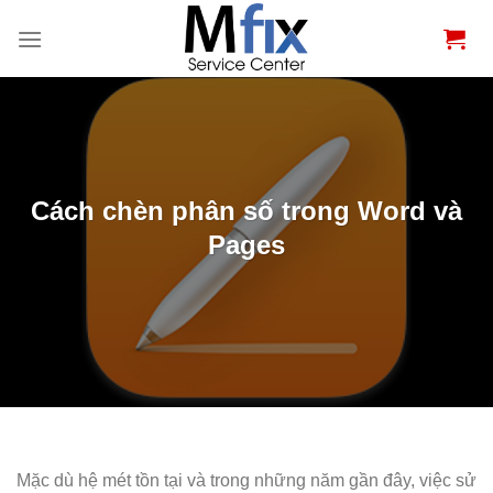
Bỏ
qua
nội
dung
Cách chèn phân số trong Word và
Pages
Mặc dù hệ mét tồn tại và trong những năm gần đây, việc sử