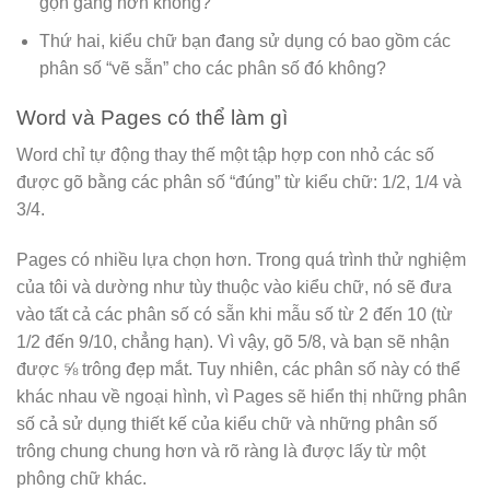
gọn gàng hơn không?
Thứ hai, kiểu chữ bạn đang sử dụng có bao gồm các
phân số “vẽ sẵn” cho các phân số đó không?
Word và Pages có thể làm gì
Word chỉ tự động thay thế một tập hợp con nhỏ các số
được gõ bằng các phân số “đúng” từ kiểu chữ: 1/2, 1/4 và
3/4.
Pages có nhiều lựa chọn hơn. Trong quá trình thử nghiệm
của tôi và dường như tùy thuộc vào kiểu chữ, nó sẽ đưa
vào tất cả các phân số có sẵn khi mẫu số từ 2 đến 10 (từ
1/2 đến 9/10, chẳng hạn). Vì vậy, gõ 5/8, và bạn sẽ nhận
được ⅝ trông đẹp mắt. Tuy nhiên, các phân số này có thể
khác nhau về ngoại hình, vì Pages sẽ hiển thị những phân
số cả sử dụng thiết kế của kiểu chữ và những phân số
trông chung chung hơn và rõ ràng là được lấy từ một
phông chữ khác.