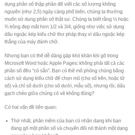
dụng phân số thập phân để viết các số lượng không
nguyên (như 2,5) ngày càng phổ biến, chúng ta thường
muốn sử dụng phân số thật sự. Chúng ta biết rằng ½ hoặc
¾ trông đẹp mắt hơn 1/2 và 3/4, giống như việc sử dụng
dấu ngoặc kép kiểu chữ thư pháp thay vì dấu ngoặc kép
thẳng của máy đánh chữ.
Nhưng bạn có thể dễ dàng gặp khó khăn khi gõ trong
Microsoft Word hoặc Apple Pages: không phải tất cả các
phân số đều “có sẵn”. Bạn có thể mô phỏng chúng bằng
cách sử dụng kiểu chữ để chọn mũ (cho số trên, hoặc tử
số) và chỉ số dưới (cho số dưới, mẫu số), nhưng rồi, dấu
gạch chéo giữa chúng có vẻ không đúng?
Có hai vấn đề liên quan:
Thứ nhất, phần mềm của bạn có nhận dạng khi bạn
đang gõ một phân số và chuyển đổi nó thành một dạng