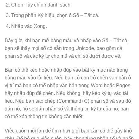
Chọn Tùy chỉnh danh sách.
Trong phần Ký hiệu, chọn ô Số – Tất cả.
Nhấp vào Xong.
Bây giờ, khi bạn mở bảng màu và nhấp vào Số – Tất cả,
bạn sẽ thấy mọi số có sẵn trong Unicode, bao gồm cả
phân số và các ký tự cho mũ và chỉ số dưới được vẽ.
Bạn có thể kéo hoặc nhấp đúp vào bất kỳ mục nào trong
bảng màu vào tài liệu. Nếu bạn có con trỏ chèn văn bản ở
vị trí mà bạn có thể nhập văn bản trong Word hoặc Pages,
hãy nhấp đúp để chèn. Nếu không, hãy kéo ký tự vào tài
liệu. Nếu bạn sao chép (Command+C) phân số và sau đó
dán nó, nó sẽ dán phân số và thông tin ký tự của nó; bạn
có thể xóa thông tin không cần thiết.
Việc cuộn mỗi lần để tìm những gì bạn cần có thể gây khó
chịu. Để bỏ qua việc cuộn, hãy chọn từng phân số và nhấp