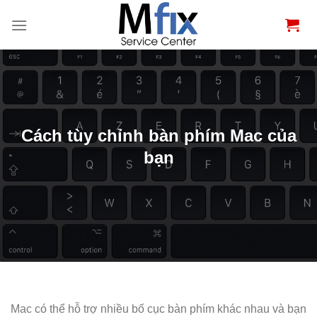
Bỏ
qua
nội
dung
Cách tùy chỉnh bàn phím Mac của
bạn
Mac có thể hỗ trợ nhiều bố cục bàn phím khác nhau và bạn