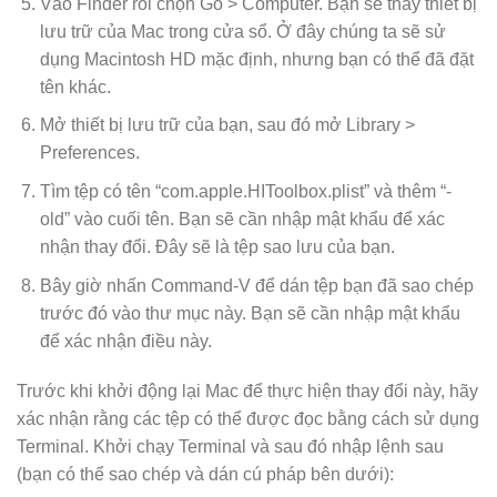
Vào Finder rồi chọn Go > Computer. Bạn sẽ thấy thiết bị
lưu trữ của Mac trong cửa sổ. Ở đây chúng ta sẽ sử
dụng Macintosh HD mặc định, nhưng bạn có thể đã đặt
tên khác.
Mở thiết bị lưu trữ của bạn, sau đó mở Library >
Preferences.
Tìm tệp có tên “com.apple.HIToolbox.plist” và thêm “-
old” vào cuối tên. Bạn sẽ cần nhập mật khẩu để xác
nhận thay đổi. Đây sẽ là tệp sao lưu của bạn.
Bây giờ nhấn Command-V để dán tệp bạn đã sao chép
trước đó vào thư mục này. Bạn sẽ cần nhập mật khẩu
để xác nhận điều này.
Trước khi khởi động lại Mac để thực hiện thay đổi này, hãy
xác nhận rằng các tệp có thể được đọc bằng cách sử dụng
Terminal. Khởi chạy Terminal và sau đó nhập lệnh sau
(bạn có thể sao chép và dán cú pháp bên dưới):