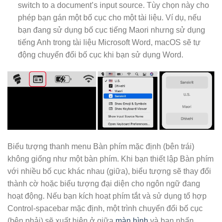
switch to a document’s input source. Tùy chọn này cho
phép bạn gán một bố cục cho một tài liệu. Ví dụ, nếu
bạn đang sử dụng bố cục tiếng Maori nhưng sử dụng
tiếng Anh trong tài liệu Microsoft Word, macOS sẽ tự
động chuyển đổi bố cục khi bạn sử dụng Word.
Biểu tượng thanh menu Bàn phím mặc định (bên trái)
không giống như một bàn phím. Khi bạn thiết lập Bàn phím
với nhiều bố cục khác nhau (giữa), biểu tượng sẽ thay đổi
thành cờ hoặc biểu tượng đại diện cho ngôn ngữ đang
hoạt động. Nếu bạn kích hoạt phím tắt và sử dụng tổ hợp
Control-spacebar mặc định, một trình chuyển đổi bố cục
(bên phải) sẽ xuất hiện ở giữa
màn hình
và bạn nhấn