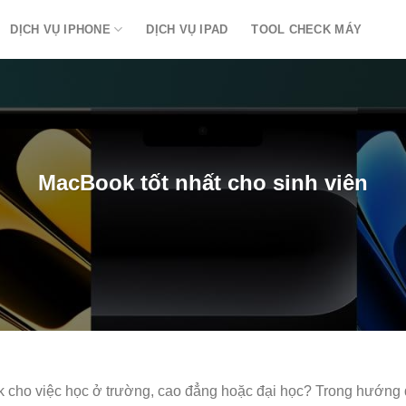
DỊCH VỤ IPHONE
DỊCH VỤ IPAD
TOOL CHECK MÁY
MacBook tốt nhất cho sinh viên
ho việc học ở trường, cao đẳng hoặc đại học? Trong hướng d