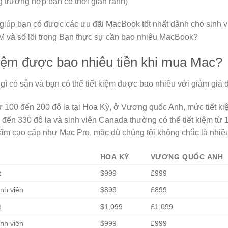
g trường hợp bạn có thời gian rảnh)
iúp bạn có được các ưu đãi MacBook tốt nhất dành cho sinh vi
M và số lõi trong Bạn thực sự cần bao nhiêu MacBook?
 kiệm được bao nhiêu tiền khi mua Mac?
ì có sẵn và bạn có thể tiết kiệm được bao nhiêu với giảm giá 
từ 100 đến 200 đô la tại Hoa Kỳ, ở Vương quốc Anh, mức tiết k
0 đến 330 đô la và sinh viên Canada thường có thể tiết kiệm từ 
hẩm cao cấp như Mac Pro, mặc dù chúng tôi không chắc là nhiều 
HOA KỲ
VƯƠNG QUỐC ANH
t
$999
£999
nh viên
$899
£899
t
$1,099
£1,099
nh viên
$999
£999