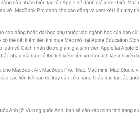
t dòng sản phẩm hiện tại của Apple để đánh giá xem chiếc Mac 
so với MacBook Pro dành cho cao đẳng và xem xét liệu máy tín
ho cao đẳng hoặc đại học phụ thuộc vào ngành học của bạn cũng
 có thể tiết kiệm tiền khi mua Mac mới tại Apple Education St
ảo luận về Cách nhận được giảm giá sinh viên Apple tại Apple E
hác nhau mà bạn có thể tiết kiệm tiền với tư cách là sinh viên 
la cho MacBook Air, MacBook Pro, iMac, Mac mini, Mac Studio v
ào các liên kết sau để truy cập cửa hàng Giáo dục tại các quố
ốc Anh (ở Vương quốc Anh, bạn sẽ cần xác minh tình trạng si