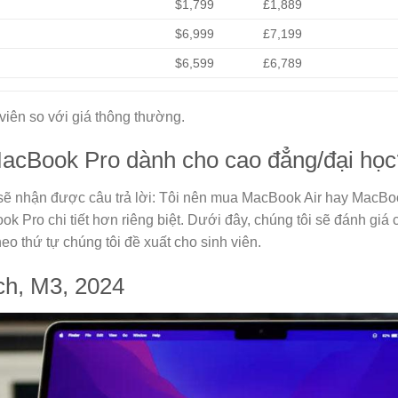
$1,799
£1,889
$6,999
£7,199
$6,599
£6,789
viên so với giá thông thường.
acBook Pro dành cho cao đẳng/đại học
 sẽ nhận được câu trả lời: Tôi nên mua MacBook Air hay MacBo
k Pro chi tiết hơn riêng biệt. Dưới đây, chúng tôi sẽ đánh gi
eo thứ tự chúng tôi đề xuất cho sinh viên.
ch, M3, 2024