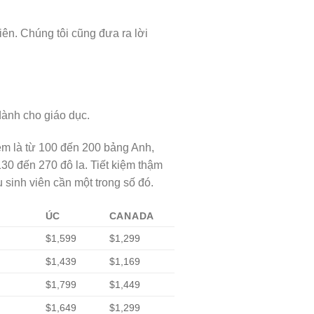
ên. Chúng tôi cũng đưa ra lời
dành cho giáo dục.
iệm là từ 100 đến 200 bảng Anh,
130 đến 270 đô la. Tiết kiệm thậm
sinh viên cần một trong số đó.
ÚC
CANADA
$1,599
$1,299
$1,439
$1,169
$1,799
$1,449
$1,649
$1,299