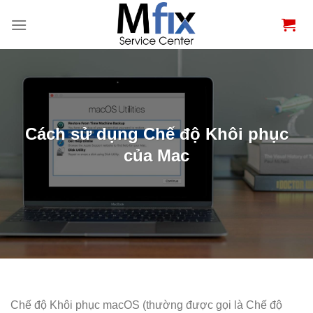
Bỏ
qua
nội
dung
Cách sử dụng Chế độ Khôi phục
của Mac
Chế độ Khôi phục macOS (thường được gọi là Chế độ