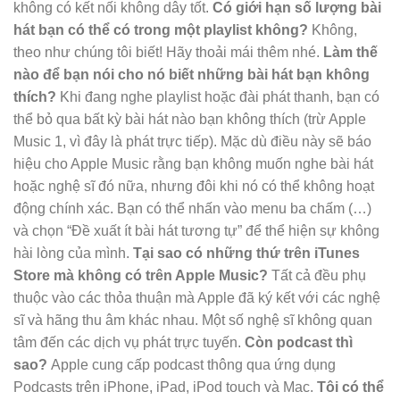
không có kết nối không dây tốt.
Có giới hạn số lượng bài
hát bạn có thể có trong một playlist không?
Không,
theo như chúng tôi biết! Hãy thoải mái thêm nhé.
Làm thế
nào để bạn nói cho nó biết những bài hát bạn không
thích?
Khi đang nghe playlist hoặc đài phát thanh, bạn có
thể bỏ qua bất kỳ bài hát nào bạn không thích (trừ Apple
Music 1, vì đây là phát trực tiếp). Mặc dù điều này sẽ báo
hiệu cho Apple Music rằng bạn không muốn nghe bài hát
hoặc nghệ sĩ đó nữa, nhưng đôi khi nó có thể không hoạt
động chính xác. Bạn có thể nhấn vào menu ba chấm (…)
và chọn “Đề xuất ít bài hát tương tự” để thể hiện sự không
hài lòng của mình.
Tại sao có những thứ trên iTunes
Store mà không có trên Apple Music?
Tất cả đều phụ
thuộc vào các thỏa thuận mà Apple đã ký kết với các nghệ
sĩ và hãng thu âm khác nhau. Một số nghệ sĩ không quan
tâm đến các dịch vụ phát trực tuyến.
Còn podcast thì
sao?
Apple cung cấp podcast thông qua ứng dụng
Podcasts trên iPhone, iPad, iPod touch và Mac.
Tôi có thể