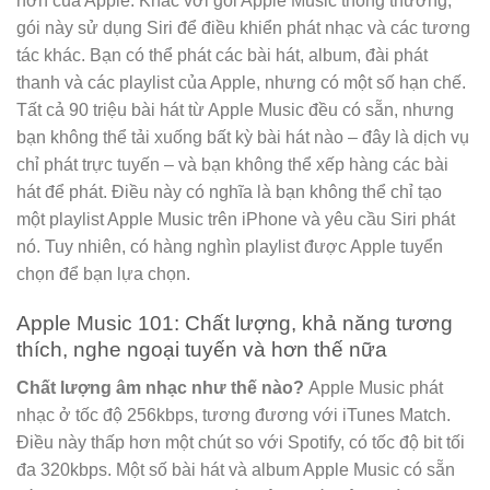
hơn của Apple. Khác với gói Apple Music thông thường,
gói này sử dụng Siri để điều khiển phát nhạc và các tương
tác khác. Bạn có thể phát các bài hát, album, đài phát
thanh và các playlist của Apple, nhưng có một số hạn chế.
Tất cả 90 triệu bài hát từ Apple Music đều có sẵn, nhưng
bạn không thể tải xuống bất kỳ bài hát nào – đây là dịch vụ
chỉ phát trực tuyến – và bạn không thể xếp hàng các bài
hát để phát. Điều này có nghĩa là bạn không thể chỉ tạo
một playlist Apple Music trên iPhone và yêu cầu Siri phát
nó. Tuy nhiên, có hàng nghìn playlist được Apple tuyển
chọn để bạn lựa chọn.
Apple Music 101: Chất lượng, khả năng tương
thích, nghe ngoại tuyến và hơn thế nữa
Chất lượng âm nhạc như thế nào?
Apple Music phát
nhạc ở tốc độ 256kbps, tương đương với iTunes Match.
Điều này thấp hơn một chút so với Spotify, có tốc độ bit tối
đa 320kbps. Một số bài hát và album Apple Music có sẵn