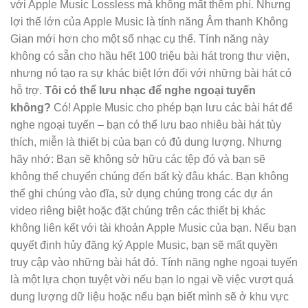
với Apple Music Lossless mà không mất thêm phí. Nhưng
lợi thế lớn của Apple Music là tính năng Âm thanh Không
Gian mới hơn cho một số nhạc cụ thể. Tính năng này
không có sẵn cho hầu hết 100 triệu bài hát trong thư viện,
nhưng nó tạo ra sự khác biệt lớn đối với những bài hát có
hỗ trợ.
Tôi có thể lưu nhạc để nghe ngoại tuyến
không?
Có! Apple Music cho phép bạn lưu các bài hát để
nghe ngoại tuyến – bạn có thể lưu bao nhiêu bài hát tùy
thích, miễn là thiết bị của bạn có đủ dung lượng. Nhưng
hãy nhớ: Bạn sẽ không sở hữu các tệp đó và bạn sẽ
không thể chuyển chúng đến bất kỳ đâu khác. Bạn không
thể ghi chúng vào đĩa, sử dụng chúng trong các dự án
video riêng biệt hoặc đặt chúng trên các thiết bị khác
không liên kết với tài khoản Apple Music của bạn. Nếu bạn
quyết định hủy đăng ký Apple Music, bạn sẽ mất quyền
truy cập vào những bài hát đó. Tính năng nghe ngoại tuyến
là một lựa chọn tuyệt vời nếu bạn lo ngại về việc vượt quá
dung lượng dữ liệu hoặc nếu bạn biết mình sẽ ở khu vực