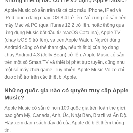
Những thiết bị nào có thể sử dụng Apple Music?
Apple Music có sẵn trên tất cả các mẫu iPhone, iPad và
iPod touch đang chạy iOS 8.4 trở lên. Nó cũng có sẵn trên
máy Mac và PC (qua iTunes 12.2 trở lên, hoặc thông qua
ứng dụng Music bắt đầu từ macOS Catalina), Apple TV
(chạy tvOS 9 trở lên), và trên Apple Watch. Người dùng
Android cũng có thể tham gia, nếu thiết bị của họ đang
chạy Android 4.3 (Jelly Bean) trở lên. Apple Music có sẵn
trên một số Smart TV và thiết bị phát trực tuyến, cũng như
một số máy chơi game. Tuy nhiên, Apple Music Voice chỉ
được hỗ trợ trên các thiết bị Apple.
Những quốc gia nào có quyền truy cập Apple
Music?
Apple Music có sẵn ở hơn 100 quốc gia trên toàn thế giới,
bao gồm Mỹ, Canada, Anh, Úc, Nhật Bản, Brazil và Ấn Độ.
Hãy xem danh sách đầy đủ của Apple để biết thêm thông
tin.