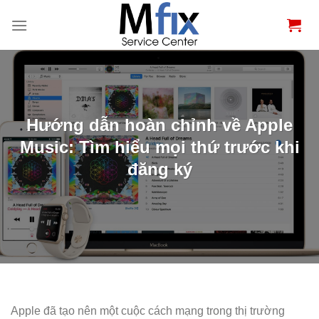
Bỏ
qua
nội
dung
Hướng dẫn hoàn chỉnh về Apple
Music: Tìm hiểu mọi thứ trước khi
đăng ký
Apple đã tạo nên một cuộc cách mạng trong thị trường