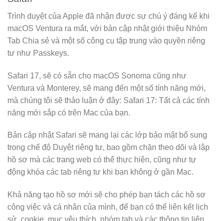
Trình duyệt của Apple đã nhận được sự chú ý đáng kể khi
macOS Ventura ra mắt, với bản cập nhật giới thiệu Nhóm
Tab Chia sẻ và một số công cụ tập trung vào quyền riêng
tư như Passkeys.
Safari 17, sẽ có sẵn cho macOS Sonoma cũng như
Ventura và Monterey, sẽ mang đến một số tính năng mới,
mà chúng tôi sẽ thảo luận ở đây: Safari 17: Tất cả các tính
năng mới sắp có trên Mac của bạn.
Bản cập nhật Safari sẽ mang lại các lớp bảo mật bổ sung
trong chế độ Duyệt riêng tư, bao gồm chặn theo dõi và lập
hồ sơ mà các trang web có thể thực hiện, cũng như tự
động khóa các tab riêng tư khi bạn không ở gần Mac.
Khả năng tạo hồ sơ mới sẽ cho phép bạn tách các hồ sơ
công việc và cá nhân của mình, để bạn có thể liên kết lịch
sử, cookie, mục yêu thích, nhóm tab và các thông tin liên