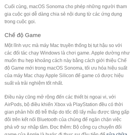
Cuối cùng, macOS Sonoma cho phép những người tham
gia cuộc gọi dễ dàng chia sẻ nội dung từ các ứng dụng
trong cuộc gọi.
Chế độ Game
Một lĩnh vực mà máy Mac truyền thống bị tụt hậu so với
các đối tác chạy Windows là chơi game. Apple dường như
muốn thu hẹp khoảng cách này bằng cách giới thiệu Chế
độ Game mới trong macOS Sonoma, tối ưu hóa hiệu suất
của máy Mac chạy Apple Silicon để game có được hiệu
suất và trải nghiệm tốt nhất.
Điều này cũng mở rộng đến các thiết bị ngoại vi, với
AirPods, bộ điều khiển Xbox và PlayStation đều có thời
gian phản hồi độ trễ thấp do tốc độ lấy mẫu được tăng gấp
đôi trên kết nối Bluetooth của chúng để ngăn chặn việc
phá vỡ sự nhập tâm. Đọc thêm: Bộ công cụ chuyển đổi
game của Apple là bước đi thực sự đầu tiên để
sửa chữa