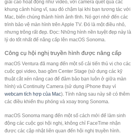
giải cao hoạt động như video, với camera quét qua các
khung cảnh hùng vĩ, sau đó chậm lại khi bạn tương tác với
Mac, biến chúng thành hình ảnh tĩnh. Nó gợi nhớ đến các
trình bảo vệ màn hình trên Apple TV. Đó là một điều nhỏ,
nhưng trông rất đẹp. Đọc: Những hình nền tuyệt đẹp này là
lý do tốt nhất để nâng cấp lên macOS Sonoma.
Công cụ hội nghị truyền hình được nâng cấp
macOS Ventura đã mang đến một số cải tiến thú vị cho các
cuộc gọi video, bao gồm Center Stage (sử dụng các kỹ
thuật cắt xén nâng cao để đảm bảo bạn luôn ở giữa màn
hình) và Continuity Camera (sử dụng iPhone thay vì
webcam tích hợp của Mac
). Tính năng sau này sẽ có thêm
các điều khiển thu phóng và xoay trong Sonoma.
macOS Sonoma mang đến một số cách mới để làm sinh
động các cuộc gọi hội nghị, không chỉ FaceTime nhận
được các cập nhật liên quan đến hội nghị truyền hình.