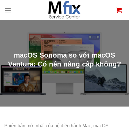
Bỏ
qua
nội
dung
macOS Sonoma so với macOS
Ventura: Có nên nâng cấp không?
Phiên bản mới nhất của hệ điều hành Mac, macOS