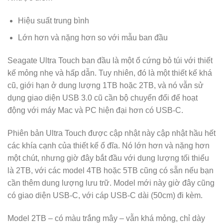
Hiệu suất trung bình
Lớn hơn và nặng hơn so với mẫu ban đầu
Seagate Ultra Touch ban đầu là một ổ cứng bỏ túi với thiết
kế mỏng nhẹ và hấp dẫn. Tuy nhiên, đó là một thiết kế khá
cũ, giới hạn ở dung lượng 1TB hoặc 2TB, và nó vẫn sử
dụng giao diện USB 3.0 cũ cần bộ chuyển đổi để hoạt
động với máy Mac và PC hiện đại hơn có USB-C.
Phiên bản Ultra Touch được cập nhật này cập nhật hầu hết
các khía cạnh của thiết kế ổ đĩa. Nó lớn hơn và nặng hơn
một chút, nhưng giờ đây bắt đầu với dung lượng tối thiểu
là 2TB, với các model 4TB hoặc 5TB cũng có sẵn nếu bạn
cần thêm dung lượng lưu trữ. Model mới này giờ đây cũng
có giao diện USB-C, với cáp USB-C dài (50cm) đi kèm.
Model 2TB – có màu trắng mây – vẫn khá mỏng, chỉ dày