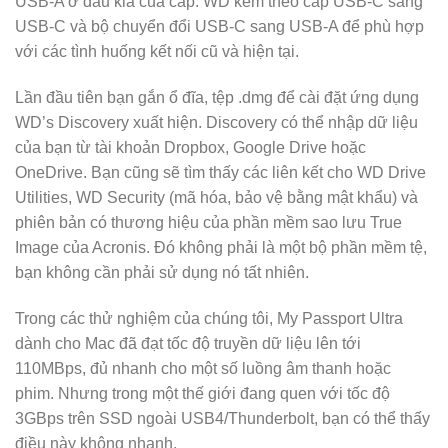
USB-A ở đầu kia của cáp. WD kèm theo cáp USB-C sang
USB-C và bộ chuyển đổi USB-C sang USB-A để phù hợp
với các tình huống kết nối cũ và hiện tại.
Lần đầu tiên bạn gắn ổ đĩa, tệp .dmg để cài đặt ứng dụng
WD’s Discovery xuất hiện. Discovery có thể nhập dữ liệu
của bạn từ tài khoản Dropbox, Google Drive hoặc
OneDrive. Bạn cũng sẽ tìm thấy các liên kết cho WD Drive
Utilities, WD Security (mã hóa, bảo vệ bằng mật khẩu) và
phiên bản có thương hiệu của phần mềm sao lưu True
Image của Acronis. Đó không phải là một bộ phần mềm tệ,
bạn không cần phải sử dụng nó tất nhiên.
Trong các thử nghiệm của chúng tôi, My Passport Ultra
dành cho Mac đã đạt tốc độ truyền dữ liệu lên tới
110MBps, đủ nhanh cho một số luồng âm thanh hoặc
phim. Nhưng trong một thế giới đang quen với tốc độ
3GBps trên SSD ngoài USB4/Thunderbolt, bạn có thể thấy
điều này không nhanh.