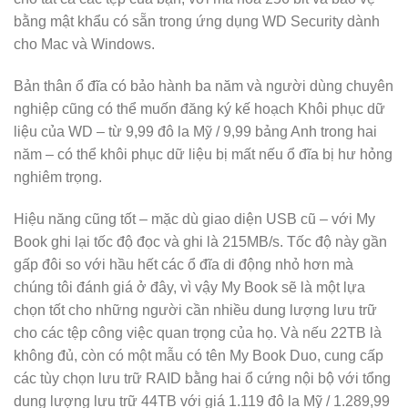
bằng mật khẩu có sẵn trong ứng dụng WD Security dành
cho Mac và Windows.
Bản thân ổ đĩa có bảo hành ba năm và người dùng chuyên
nghiệp cũng có thể muốn đăng ký kế hoạch Khôi phục dữ
liệu của WD – từ 9,99 đô la Mỹ / 9,99 bảng Anh trong hai
năm – có thể khôi phục dữ liệu bị mất nếu ổ đĩa bị hư hỏng
nghiêm trọng.
Hiệu năng cũng tốt – mặc dù giao diện USB cũ – với My
Book ghi lại tốc độ đọc và ghi là 215MB/s. Tốc độ này gần
gấp đôi so với hầu hết các ổ đĩa di động nhỏ hơn mà
chúng tôi đánh giá ở đây, vì vậy My Book sẽ là một lựa
chọn tốt cho những người cần nhiều dung lượng lưu trữ
cho các tệp công việc quan trọng của họ. Và nếu 22TB là
không đủ, còn có một mẫu có tên My Book Duo, cung cấp
các tùy chọn lưu trữ RAID bằng hai ổ cứng nội bộ với tổng
dung lượng lưu trữ 44TB với giá 1.119 đô la Mỹ / 1.289,99