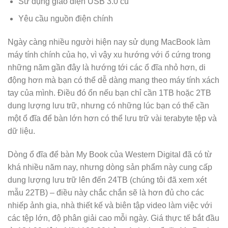
Sử dụng giao diện USB 3.0 cũ
Yêu cầu nguồn điện chính
Ngày càng nhiều người hiện nay sử dụng MacBook làm
máy tính chính của họ, vì vậy xu hướng với ổ cứng trong
những năm gần đây là hướng tới các ổ đĩa nhỏ hơn, di
động hơn mà bạn có thể dễ dàng mang theo máy tính xách
tay của mình. Điều đó ổn nếu bạn chỉ cần 1TB hoặc 2TB
dung lượng lưu trữ, nhưng có những lúc bạn có thể cần
một ổ đĩa để bàn lớn hơn có thể lưu trữ vài terabyte tệp và
dữ liệu.
Dòng ổ đĩa để bàn My Book của Western Digital đã có từ
khá nhiều năm nay, nhưng dòng sản phẩm này cung cấp
dung lượng lưu trữ lên đến 24TB (chúng tôi đã xem xét
mẫu 22TB) – điều này chắc chắn sẽ là hơn đủ cho các
nhiếp ảnh gia, nhà thiết kế và biên tập video làm việc với
các tệp lớn, độ phân giải cao mỗi ngày. Giá thực tế bắt đầu