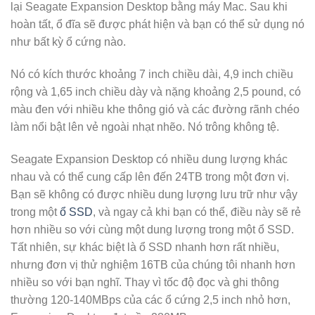
lại Seagate Expansion Desktop bằng máy Mac. Sau khi
hoàn tất, ổ đĩa sẽ được phát hiện và bạn có thể sử dụng nó
như bất kỳ ổ cứng nào.
Nó có kích thước khoảng 7 inch chiều dài, 4,9 inch chiều
rộng và 1,65 inch chiều dày và nặng khoảng 2,5 pound, có
màu đen với nhiều khe thông gió và các đường rãnh chéo
làm nổi bật lên vẻ ngoài nhạt nhẽo. Nó trông không tệ.
Seagate Expansion Desktop có nhiều dung lượng khác
nhau và có thể cung cấp lên đến 24TB trong một đơn vị.
Bạn sẽ không có được nhiều dung lượng lưu trữ như vậy
trong một
ổ SSD
, và ngay cả khi bạn có thể, điều này sẽ rẻ
hơn nhiều so với cùng một dung lượng trong một ổ SSD.
Tất nhiên, sự khác biệt là ổ SSD nhanh hơn rất nhiều,
nhưng đơn vị thử nghiệm 16TB của chúng tôi nhanh hơn
nhiều so với bạn nghĩ. Thay vì tốc độ đọc và ghi thông
thường 120-140MBps của các ổ cứng 2,5 inch nhỏ hơn,