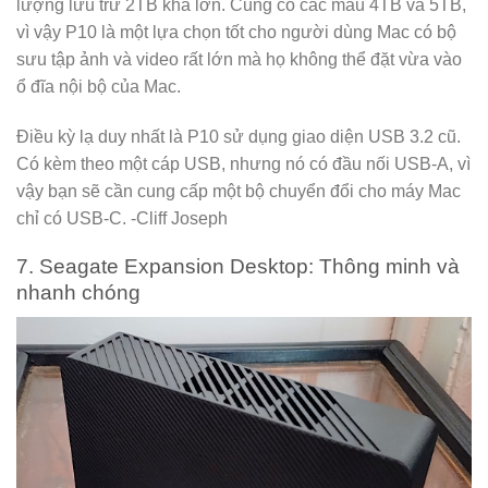
lượng lưu trữ 2TB khá lớn. Cũng có các mẫu 4TB và 5TB,
vì vậy P10 là một lựa chọn tốt cho người dùng Mac có bộ
sưu tập ảnh và video rất lớn mà họ không thể đặt vừa vào
ổ đĩa nội bộ của Mac.
Điều kỳ lạ duy nhất là P10 sử dụng giao diện USB 3.2 cũ.
Có kèm theo một cáp USB, nhưng nó có đầu nối USB-A, vì
vậy bạn sẽ cần cung cấp một bộ chuyển đổi cho máy Mac
chỉ có USB-C. -Cliff Joseph
7. Seagate Expansion Desktop: Thông minh và
nhanh chóng