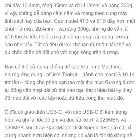
chỉ dày 10,4mm, rộng 85mm và dài 118mm, và nặng 200g,
vì vậy chúng dễ dàng cầm nắm và mang theo cùng máy
tính xách tay của bạn. Các model 4TB và 5TB dày hơn một
chút – ở mức 20,4mm – và nặng 300g, nhưng đó vẫn là
kích thước tốt cho ổ cứng di động cung cấp dung lượng
cao như vậy. Tất cả đều được chế tạo từ nhôm tái chế và
đủ chắc chắn để đối phó với cuộc sống trên đường.
Bạn có thể sử dụng chúng để sao lưu Time Machine,
nhưng ứng dụng LaCie’s ToolKit – dành cho macOS 10.14
trở lên – cũng cho phép bạn tạo một thư mục Gương được
tự động cập nhật bất cứ khi nào bạn thực hiện bất kỳ thay
đổi nào đối với các tệp hoặc dữ liệu trong thư mục đó.
Ổ đĩa có giao diện USB-C, với cáp USB-C đi kèm trong
hộp, và ghi lại tốc độ ghi và đọc lần lượt là 126MB/s và
130MB/s khi chạy BlackMagic Disk Speed Test. Có các ổ
cứng nhanh hơn hiện có, nhưng đó vẫn là tốc độ đáng nể