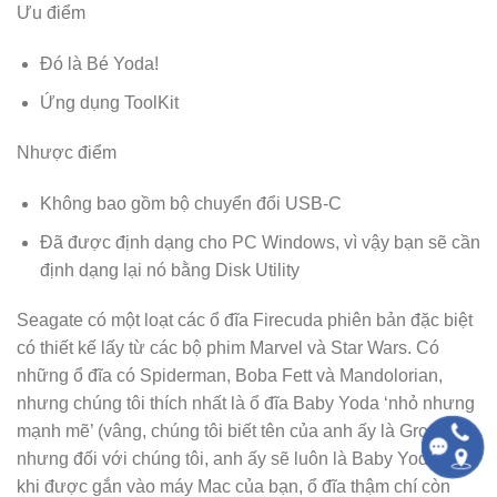
Ưu điểm
Đó là Bé Yoda!
Ứng dụng ToolKit
Nhược điểm
Không bao gồm bộ chuyển đổi USB-C
Đã được định dạng cho PC Windows, vì vậy bạn sẽ cần
định dạng lại nó bằng Disk Utility
Seagate có một loạt các ổ đĩa Firecuda phiên bản đặc biệt
có thiết kế lấy từ các bộ phim Marvel và Star Wars. Có
những ổ đĩa có Spiderman, Boba Fett và Mandolorian,
nhưng chúng tôi thích nhất là ổ đĩa Baby Yoda ‘nhỏ nhưng
mạnh mẽ’ (vâng, chúng tôi biết tên của anh ấy là Grogu,
nhưng đối với chúng tôi, anh ấy sẽ luôn là Baby Yoda). Và,
khi được gắn vào máy Mac của bạn, ổ đĩa thậm chí còn