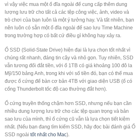
vì vậy việc mua một ổ đĩa ngoài để cung cấp thêm dung
lượng lưu trữ cho tất cả các tệp công việc, ảnh, video và
trò chơi của bạn luôn là một ý tưởng hay. Và tất nhiên, bạn
nên luôn có sẵn một ổ đĩa ngoài để sao lưu Time Machine
trong trường hợp có bất cứ điều gì không hay xảy ra.
Ổ SSD (Solid-State Drive) hiện đại là lựa chọn tốt nhất vì
chúng rất nhanh, đáng tin cậy và nhỏ gọn. Tuy nhiên, SSD
vẫn tương đối đắt tiền, với ổ 1TB có giá khoảng 100 đô la
Mỹ/150 bảng Anh, trong khi với số tiền đó, bạn có thể mua
được ổ cứng để bàn cơ bản 4TB với giao diện USB (ổ có
cổng Thunderbolt tốc độ cao thường đắt hơn).
Ổ cứng truyền thống chậm hơn SSD, nhưng nếu bạn cần
nhiều dung lượng lưu trữ cho các tệp quan trọng và bản
sao lưu của mình, thì ổ cứng cũ vẫn là lựa chọn tiết kiệm
nhất. (Nếu bạn đang tìm kiếm SSD, hãy đọc bài đánh giá Ổ
SSD ngoài
tốt nhất cho Mac
).