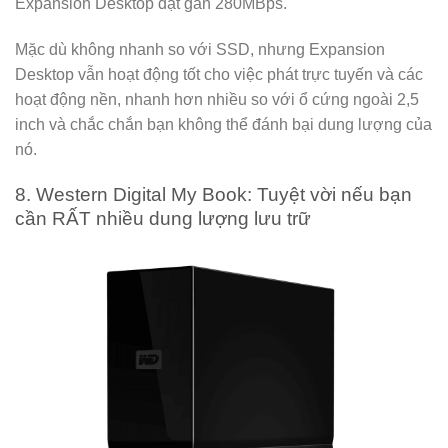
Expansion Desktop đạt gần 280MBps.
Mặc dù không nhanh so với SSD, nhưng Expansion
Desktop vẫn hoạt động tốt cho việc phát trực tuyến và các
hoạt động nền, nhanh hơn nhiều so với ổ cứng ngoài 2,5
inch và chắc chắn bạn không thể đánh bại dung lượng của
nó.
8. Western Digital My Book: Tuyệt vời nếu bạn
cần RẤT nhiều dung lượng lưu trữ