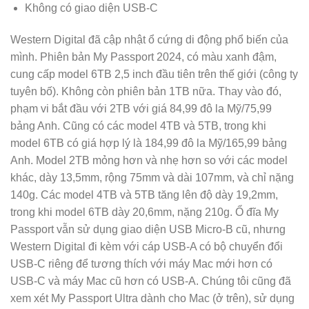
Không có giao diện USB-C
Western Digital đã cập nhật ổ cứng di động phổ biến của
mình. Phiên bản My Passport 2024, có màu xanh đậm,
cung cấp model 6TB 2,5 inch đầu tiên trên thế giới (công ty
tuyên bố). Không còn phiên bản 1TB nữa. Thay vào đó,
phạm vi bắt đầu với 2TB với giá 84,99 đô la Mỹ/75,99
bảng Anh. Cũng có các model 4TB và 5TB, trong khi
model 6TB có giá hợp lý là 184,99 đô la Mỹ/165,99 bảng
Anh. Model 2TB mỏng hơn và nhẹ hơn so với các model
khác, dày 13,5mm, rộng 75mm và dài 107mm, và chỉ nặng
140g. Các model 4TB và 5TB tăng lên độ dày 19,2mm,
trong khi model 6TB dày 20,6mm, nặng 210g. Ổ đĩa My
Passport vẫn sử dụng giao diện USB Micro-B cũ, nhưng
Western Digital đi kèm với cáp USB-A có bộ chuyển đổi
USB-C riêng để tương thích với máy Mac mới hơn có
USB-C và máy Mac cũ hơn có USB-A. Chúng tôi cũng đã
xem xét My Passport Ultra dành cho Mac (ở trên), sử dụng