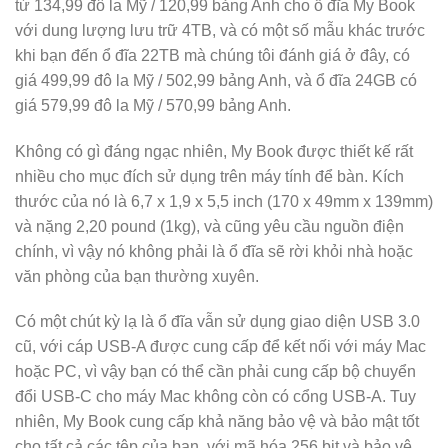
từ 134,99 đô la Mỹ / 120,99 bảng Anh cho ổ đĩa My Book
với dung lượng lưu trữ 4TB, và có một số mẫu khác trước
khi bạn đến ổ đĩa 22TB mà chúng tôi đánh giá ở đây, có
giá 499,99 đô la Mỹ / 502,99 bảng Anh, và ổ đĩa 24GB có
giá 579,99 đô la Mỹ / 570,99 bảng Anh.
Không có gì đáng ngạc nhiên, My Book được thiết kế rất
nhiều cho mục đích sử dụng trên máy tính để bàn. Kích
thước của nó là 6,7 x 1,9 x 5,5 inch (170 x 49mm x 139mm)
và nặng 2,20 pound (1kg), và cũng yêu cầu nguồn điện
chính, vì vậy nó không phải là ổ đĩa sẽ rời khỏi nhà hoặc
văn phòng của bạn thường xuyên.
Có một chút kỳ lạ là ổ đĩa vẫn sử dụng giao diện USB 3.0
cũ, với cáp USB-A được cung cấp để kết nối với máy Mac
hoặc PC, vì vậy bạn có thể cần phải cung cấp bộ chuyển
đổi USB-C cho máy Mac không còn có cổng USB-A. Tuy
nhiên, My Book cung cấp khả năng bảo vệ và bảo mật tốt
cho tất cả các tệp của bạn, với mã hóa 256 bit và bảo vệ