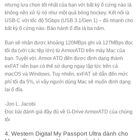
nhưng lựa chọn tốt nhất của bạn với bất kỳ ổ cứng nào là
không nên xử lý nó như một quả bóng hockey. Kết nối là
USB-C với tốc độ 5Gbps (USB 3.1/Gen 1) – đủ nhanh cho
bất kỳ ổ cứng nào. Bảo hành ổ đĩa là ba năm.
Bạn sẽ nhận được khoảng 120MBps ghi và 127MBps đọc
tối đa (với các tệp lớn) từ ArmorATD trên máy Mac của
bạn. Tuyệt vời. Armor ATD đến được định dạng thành
exFAT nên bạn có thể sử dụng ngay lập tức trên cả
macOS và Windows. Tuy nhiên, exFAT sẽ dẫn đến mức
phí tối đa 5%, vì vậy người dùng Mac sẽ muốn định dạng
lại ổ đĩa.
-Jon L. Jacobi
Đọc bài đánh giá đầy đủ về G-Drive ArmorATD của chúng
tôi
4. Western Digital My Passport Ultra dành cho