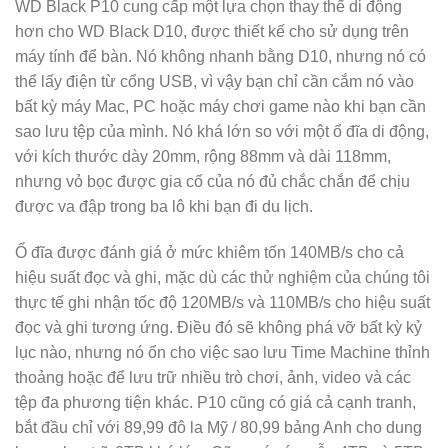
WD Black P10 cung cấp một lựa chọn thay thế di động
hơn cho WD Black D10, được thiết kế cho sử dụng trên
máy tính để bàn. Nó không nhanh bằng D10, nhưng nó có
thể lấy điện từ cổng USB, vì vậy bạn chỉ cần cắm nó vào
bất kỳ máy Mac, PC hoặc máy chơi game nào khi bạn cần
sao lưu tệp của mình. Nó khá lớn so với một ổ đĩa di động,
với kích thước dày 20mm, rộng 88mm và dài 118mm,
nhưng vỏ bọc được gia cố của nó đủ chắc chắn để chịu
được va đập trong ba lô khi bạn đi du lịch.
Ổ đĩa được đánh giá ở mức khiêm tốn 140MB/s cho cả
hiệu suất đọc và ghi, mặc dù các thử nghiệm của chúng tôi
thực tế ghi nhận tốc độ 120MB/s và 110MB/s cho hiệu suất
đọc và ghi tương ứng. Điều đó sẽ không phá vỡ bất kỳ kỷ
lục nào, nhưng nó ổn cho việc sao lưu Time Machine thỉnh
thoảng hoặc để lưu trữ nhiều trò chơi, ảnh, video và các
tệp đa phương tiện khác. P10 cũng có giá cả cạnh tranh,
bắt đầu chỉ với 89,99 đô la Mỹ / 80,99 bảng Anh cho dung