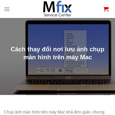
Bỏ
qua
nội
dung
Cách thay đổi nơi lưu ảnh chụp
màn hình trên máy Mac
Chụp ảnh màn hình trên máy Mac khá đơn giản, nhưng