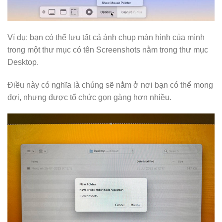
Ví dụ: bạn có thể lưu tất cả ảnh chụp màn hình của mình
trong một thư mục có tên Screenshots nằm trong thư mục
Desktop.
Điều này có nghĩa là chúng sẽ nằm ở nơi bạn có thể mong
đợi, nhưng được tổ chức gọn gàng hơn nhiều.