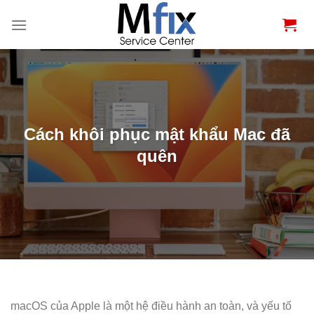
Bỏ
qua
nội
dung
Cách khôi phục mật khẩu Mac đã
quên
macOS của Apple là một hệ điều hành an toàn, và yếu tố