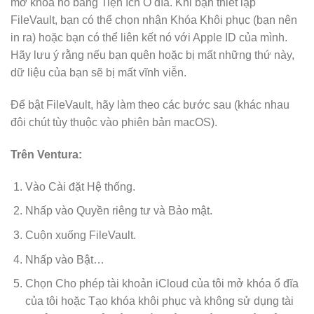
mở khóa nó bằng Tiện ích Ổ đĩa. Khi bạn thiết lập
FileVault, bạn có thể chọn nhận Khóa Khôi phục (bạn nên
in ra) hoặc bạn có thể liên kết nó với Apple ID của mình.
Hãy lưu ý rằng nếu bạn quên hoặc bị mất những thứ này,
dữ liệu của bạn sẽ bị mất vĩnh viễn.
Để bật FileVault, hãy làm theo các bước sau (khác nhau
đôi chút tùy thuộc vào phiên bản macOS).
Trên Ventura:
Vào Cài đặt Hệ thống.
Nhấp vào Quyền riêng tư và Bảo mật.
Cuộn xuống FileVault.
Nhấp vào Bật…
Chọn Cho phép tài khoản iCloud của tôi mở khóa ổ đĩa
của tôi hoặc Tạo khóa khôi phục và không sử dụng tài