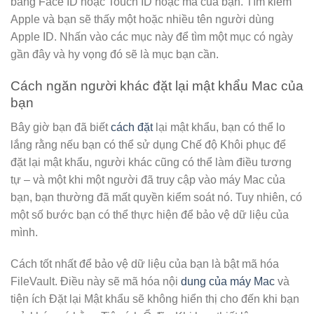
bằng Face ID hoặc Touch ID hoặc mã của bạn. Tìm kiếm
Apple và bạn sẽ thấy một hoặc nhiều tên người dùng
Apple ID. Nhấn vào các mục này để tìm một mục có ngày
gần đây và hy vọng đó sẽ là mục bạn cần.
Cách ngăn người khác đặt lại mật khẩu Mac của
bạn
Bây giờ bạn đã biết
cách đặt
lại mật khẩu, bạn có thể lo
lắng rằng nếu bạn có thể sử dụng Chế độ Khôi phục để
đặt lại mật khẩu, người khác cũng có thể làm điều tương
tự – và một khi một người đã truy cập vào máy Mac của
bạn, bạn thường đã mất quyền kiểm soát nó. Tuy nhiên, có
một số bước bạn có thể thực hiện để bảo vệ dữ liệu của
mình.
Cách tốt nhất để bảo vệ dữ liệu của bạn là bật mã hóa
FileVault. Điều này sẽ mã hóa nội
dung của máy Mac
và
tiện ích Đặt lại Mật khẩu sẽ không hiển thị cho đến khi bạn