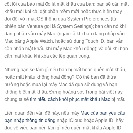
cốt lõi của bảo mật đó là mật khẩu của bạn: bạn sẽ cần mật
khẩu mỗi khi cài đặt phần mềm mới hoặc thực hiện thay
đổi đối với macOS thông qua System Preferences (từ
phiên bản Ventura gọi là System Settings); bạn cần nó khi
đăng nhập vào máy Mac (ngay cả khi bạn đăng nhập vào
Mac bằng Apple Watch, hoặc sử dụng Touch ID, bạn vẫn
cần nhập mật khẩu khi máy Mac khởi động); và đôi khi bạn
cần mật khẩu khi xóa các tệp quan trọng.
Nhưng bạn sẽ làm gì nếu bạn bị mất hoặc quên mật khẩu,
hoặc mật khẩu không hoạt động? Có thể bạn đã thừa
hưởng hoặc mua lại máy Mac đã qua sử dụng và bạn
không biết mật khẩu. Đừng hoảng sợ. Trong bài viết này,
chúng ta sẽ
tìm hiểu cách khôi phục mật khẩu Mac
bị mất.
Liên quan đến vấn đề này, nếu máy
Mac của bạn yêu cầu
bạn nhập thông tin đăng
nhập iCloud hoặc Apple ID, hãy
đọc về việc bạn nên làm gì nếu quên mật khẩu Apple ID.